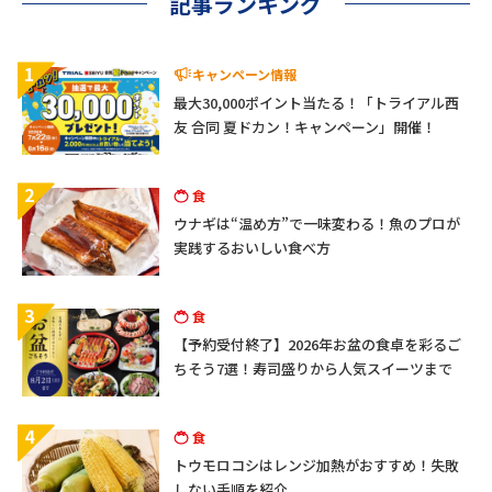
記事ランキング
1
キャンペーン情報
最大30,000ポイント当たる！「トライアル西
友 合同 夏ドカン！キャンペーン」開催！
2
食
ウナギは“温め方”で一味変わる！魚のプロが
実践するおいしい食べ方
3
食
【予約受付終了】2026年お盆の食卓を彩るご
ちそう7選！寿司盛りから人気スイーツまで
4
食
トウモロコシはレンジ加熱がおすすめ！失敗
しない手順を紹介