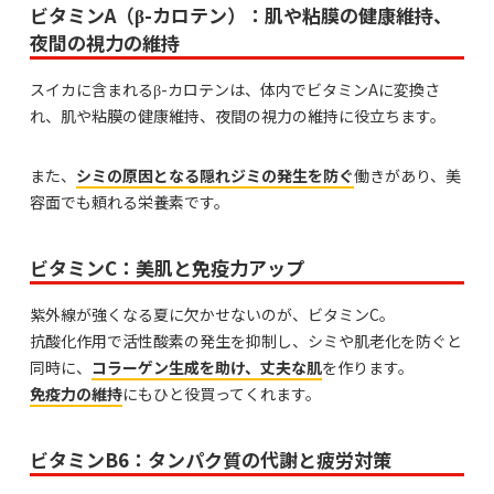
ビタミンA（β-カロテン）：肌や粘膜の健康維持、
夜間の視力の維持
スイカに含まれるβ-カロテンは、体内でビタミンAに変換さ
れ、肌や粘膜の健康維持、夜間の視力の維持に役立ちます。
また、
シミの原因となる隠れジミの発生を防ぐ
働きがあり、美
容面でも頼れる栄養素です。
ビタミンC：美肌と免疫力アップ
紫外線が強くなる夏に欠かせないのが、ビタミンC。
抗酸化作用で活性酸素の発生を抑制し、シミや肌老化を防ぐと
同時に、
コラーゲン生成を助け、丈夫な肌
を作ります。
免疫力の維持
にもひと役買ってくれます。
ビタミンB6：タンパク質の代謝と疲労対策