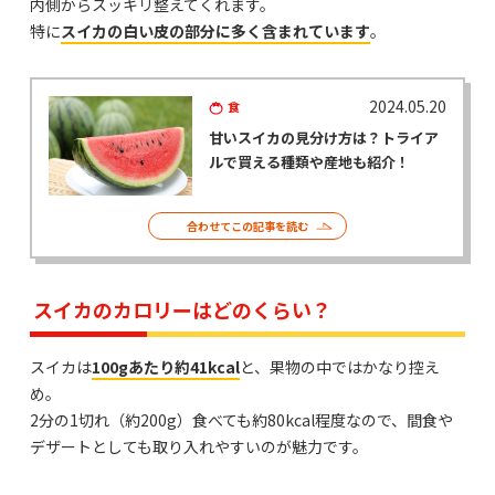
内側からスッキリ整えてくれます。
特に
スイカの白い皮の部分に多く含まれています
。
2024.05.20
食
甘いスイカの見分け方は？トライア
ルで買える種類や産地も紹介！
合わせてこの記事を読む
スイカのカロリーはどのくらい？
スイカは
100gあたり約41kcal
と、果物の中ではかなり控え
め。
2分の1切れ（約200g）食べても約80kcal程度なので、間食や
デザートとしても取り入れやすいのが魅力です。