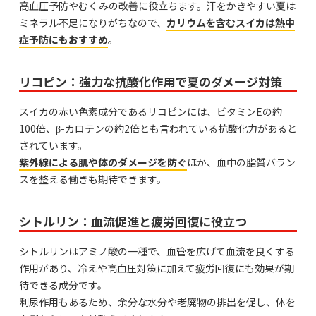
高血圧予防やむくみの改善に役立ちます。汗をかきやすい夏は
ミネラル不足になりがちなので、
カリウムを含むスイカは熱中
症予防にもおすすめ
。
リコピン：強力な抗酸化作用で夏のダメージ対策
スイカの赤い色素成分であるリコピンには、ビタミンEの約
100倍、β-カロテンの約2倍とも言われている抗酸化力があると
されています。
紫外線による肌や体のダメージを防ぐ
ほか、血中の脂質バラン
スを整える働きも期待できます。
シトルリン：血流促進と疲労回復に役立つ
シトルリンはアミノ酸の一種で、血管を広げて血流を良くする
作用があり、冷えや高血圧対策に加えて疲労回復にも効果が期
待できる成分です。
利尿作用もあるため、余分な水分や老廃物の排出を促し、体を