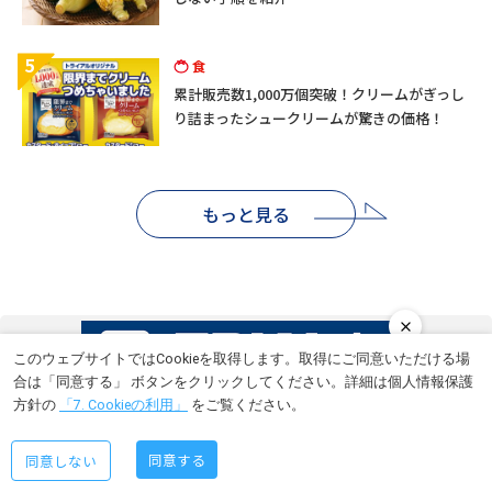
5
食
累計販売数1,000万個突破！クリームがぎっし
り詰まったシュークリームが驚きの価格！
もっと見る
人気キーワード
このウェブサイトではCookieを取得します。取得にご同意いただける場
合は「同意する」 ボタンをクリックしてください。詳細は個人情報保護
方針の
「7. Cookieの利用」
をご覧ください。
レシピ (252)
自社商品 (225)
野菜 (141)
魚介 (99)
同意する
同意しない
肉 (87)
飲料 (71)
店舗情報 (70)
夏の旬食材 (69)