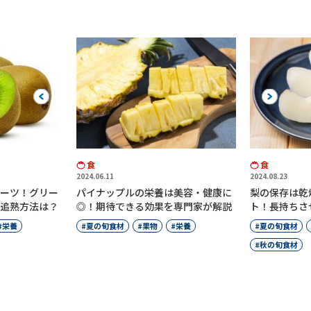
Previous
Next
食
食
2024.06.11
2024.08.23
パイナップルの栄養は美容・健康に
梨の保存は乾燥させないの
◎！期待できる効果を専門家が解説
ト！長持ちさせる冷蔵・冷
夏の旬食材
果物
栄養
夏の旬食材
果物
栄養
秋の旬食材