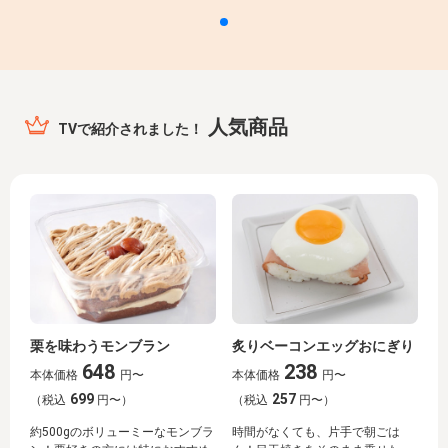
人気商品
TVで紹介されました！
栗を味わうモンブラン
炙りベーコンエッグおにぎり
648
238
本体価格
円〜
本体価格
円〜
699
257
（税込
円〜）
（税込
円〜）
約500gのボリューミーなモンブラ
時間がなくても、片手で朝ごは