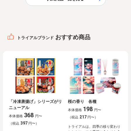
おすすめ商品
トライアルブランド
「冷凍唐揚げ」シリーズがリ
桜の香り 各種
ニューアル
198
本体価格
円〜
368
本体価格
円〜
217
（税込
円〜）
397
（税込
円〜）
トライアルは、四季の移り変わり