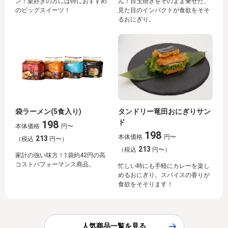
ン！栗好きの方には特におすすめ
ん！目玉焼きをそのまま乗せた、
のビッグスイーツ！
見た目のインパクトが食欲をそそ
るおにぎり。
袋ラーメン(5食入り)
タンドリー竜田おにぎりサン
ド
198
本体価格
円〜
198
本体価格
円〜
213
（税込
円〜）
213
（税込
円〜）
家計の強い味方！1袋約42円の高
コストパフォーマンス商品。
忙しい時にも手軽にカレーを楽し
めるおにぎり。スパイスの香りが
食欲をそそります！
人気商品一覧を見る