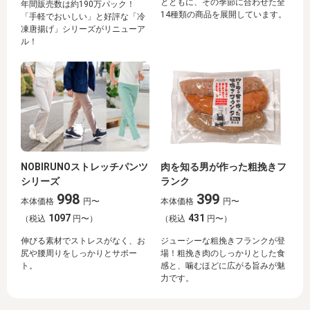
とともに、その季節に合わせた全
年間販売数は約190万パック！
14種類の商品を展開しています。
「手軽でおいしい」と好評な「冷
凍唐揚げ」シリーズがリニューア
ル！
NOBIRUNOストレッチパンツ
肉を知る男が作った粗挽きフ
シリーズ
ランク
998
399
本体価格
円〜
本体価格
円〜
1097
431
（税込
円〜）
（税込
円〜）
伸びる素材でストレスがなく、お
ジューシーな粗挽きフランクが登
尻や腰周りをしっかりとサポー
場！粗挽き肉のしっかりとした食
ト。
感と、噛むほどに広がる旨みが魅
力です。