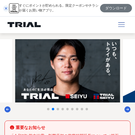
内
すぐにポイントが貯められる。限定クーポンやチラシ
ダウンロード
容
が届くお買い物アプリ。
を
ス
キ
ッ
プ
重要なお知らせ