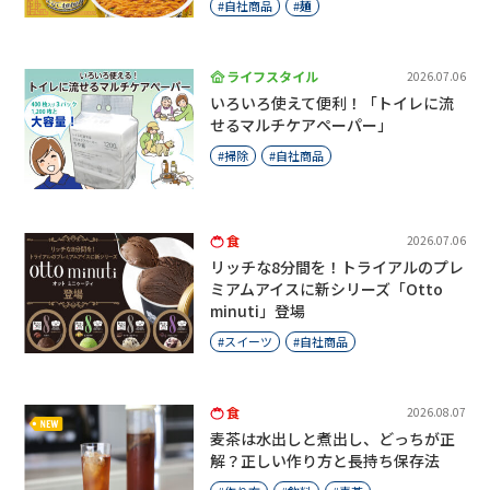
自社商品
麺
ライフスタイル
2026.07.06
いろいろ使えて便利！「トイレに流
せるマルチケアペーパー」
掃除
自社商品
食
2026.07.06
リッチな8分間を！トライアルのプレ
ミアムアイスに新シリーズ「Otto
minuti」登場
スイーツ
自社商品
食
2026.08.07
麦茶は水出しと煮出し、どっちが正
解？正しい作り方と長持ち保存法