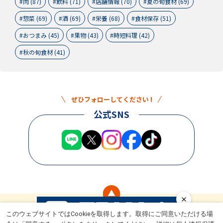
肉 (87)
飲料 (71)
店舗情報 (70)
夏の旬食材 (69)
惣菜 (69)
酒 (69)
栄養 (68)
食材保存 (51)
おつまみ (45)
果物 (43)
時短料理 (42)
秋の旬食材 (41)
ぜひフォローしてください !
公式SNS
このウェブサイトではCookieを取得します。取得にご同意いただける場