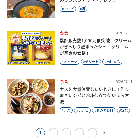
のワンパンアウトドアレシピ
レシピ
酒
食
2026.07.15
累計販売数1,000万個突破！クリーム
がぎっしり詰まったシュークリーム
が驚きの価格！
スイーツ
デザート
自社商品
食
2026.07.14
ナスを大量消費したいときに！作り
置きレシピと冷凍保存で使い切る方
法
ナス
レシピ
夏の旬食材
野菜
1
2
3
4
5