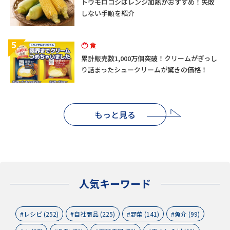
トウモロコシはレンジ加熱がおすすめ！失敗
しない手順を紹介
5
食
累計販売数1,000万個突破！クリームがぎっし
り詰まったシュークリームが驚きの価格！
もっと見る
人気キーワード
レシピ (252)
自社商品 (225)
野菜 (141)
魚介 (99)