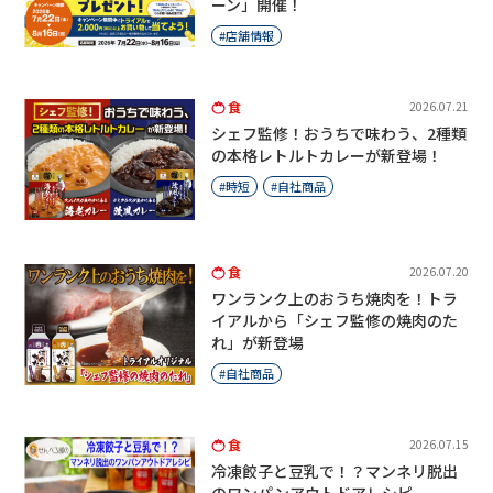
ーン」開催！
店舗情報
食
2026.07.21
シェフ監修！おうちで味わう、2種類
の本格レトルトカレーが新登場！
時短
自社商品
食
2026.07.20
ワンランク上のおうち焼肉を！トラ
イアルから「シェフ監修の焼肉のた
れ」が新登場
自社商品
食
2026.07.15
冷凍餃子と豆乳で！？マンネリ脱出