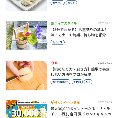
包み方
餃子
ライフスタイル
2026.07.23
【3分でわかる】お墓参りの基本と
は？マナーや時期、持ち物を紹介
グッズ
食
2026.07.22
【桃の切り方・剥き方】簡単で失敗
しない方法をプロが解説
夏の旬食材
果物
桃
キャンペーン情報
2026.07.22
最大30,000ポイント当たる！「トラ
イアル西友 合同 夏ドカン！キャンペ