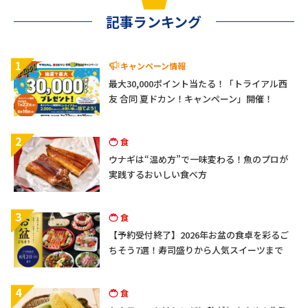
記事ランキング
1
キャンペーン情報
最大30,000ポイント当たる！「トライアル西
友 合同 夏ドカン！キャンペーン」開催！
2
食
ウナギは“温め方”で一味変わる！魚のプロが
実践するおいしい食べ方
3
食
【予約受付終了】2026年お盆の食卓を彩るご
ちそう7選！寿司盛りから人気スイーツまで
4
食