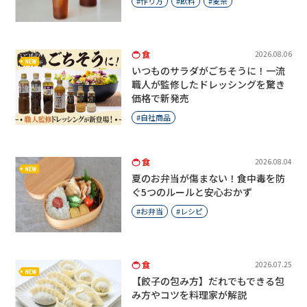
作り方
飲料
麦茶
食
2026.08.06
いつものサラダがごちそうに！一流
職人が監修したドレッシングを驚き
価格で新発売
自社商品
食
2026.08.04
夏のお弁当が傷まない！食中毒を防
ぐ5つのルールと安心おかず
お弁当
レシピ
食
2026.07.25
【餃子の包み方】だれでもできる包
み方やコツを料理家が解説