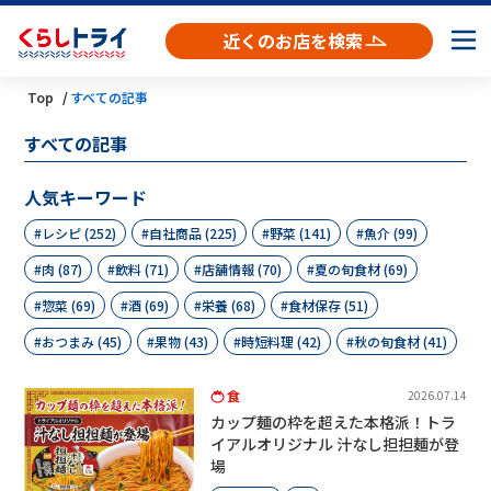
近くのお店を検索
Top
すべての記事
すべての記事
人気キーワード
レシピ (252)
自社商品 (225)
野菜 (141)
魚介 (99)
肉 (87)
飲料 (71)
店舗情報 (70)
夏の旬食材 (69)
惣菜 (69)
酒 (69)
栄養 (68)
食材保存 (51)
おつまみ (45)
果物 (43)
時短料理 (42)
秋の旬食材 (41)
食
2026.07.14
カップ麺の枠を超えた本格派！トラ
イアルオリジナル 汁なし担担麺が登
場