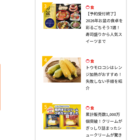
3
食
【予約受付終了】
2026年お盆の食卓を
彩るごちそう7選！
寿司盛りから人気ス
イーツまで
4
食
トウモロコシはレン
ジ加熱がおすすめ！
失敗しない手順を紹
介
5
食
累計販売数1,000万
個突破！クリームが
ぎっしり詰まったシ
ュークリームが驚き