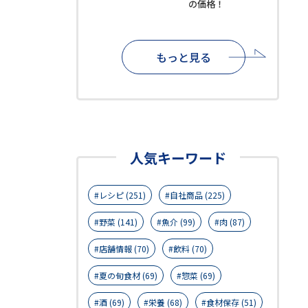
の価格！
もっと見る
人気キーワード
レシピ (251)
自社商品 (225)
野菜 (141)
魚介 (99)
肉 (87)
店舗情報 (70)
飲料 (70)
夏の旬食材 (69)
惣菜 (69)
酒 (69)
栄養 (68)
食材保存 (51)