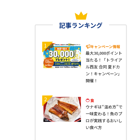
記事ランキング
1
キャンペーン情報
最大30,000ポイント
当たる！「トライア
ル西友 合同 夏ドカ
ン！キャンペーン」
開催！
2
食
ウナギは“温め方”で
一味変わる！魚のプ
ロが実践するおいし
い食べ方