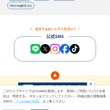
秋の旬食材 (41)
ぜひフォローしてください !
公式SNS
このウェブサイトではCookieを取得します。取得にご同意いただける場
合は「同意する」 ボタンをクリックしてください。詳細は個人情報保護
食
ライフスタイル
トライアルとは
キャンペーン情報
運営会社
方針の
「7. Cookieの利用」
をご覧ください。
Copyright © TRIAL Company Inc. All rights reserved.