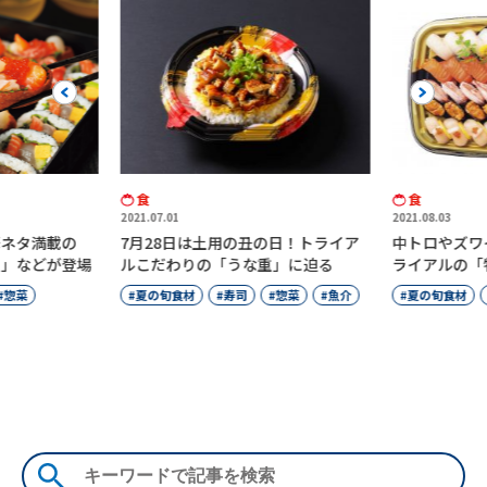
Previous
Next
食
食
2021.07.01
2021.08.03
ネタ満載の
7月28日は土用の丑の日！トライア
中トロやズワ
」などが登場
ルこだわりの「うな重」に迫る
ライアルの「
惣菜
夏の旬食材
寿司
惣菜
魚介
夏の旬食材