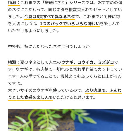
楠瀬：
これまでの「厳選にぎり」シリーズでは、おすすめの旬
のネタにこだわって、同じネタを複数貫入れたセットとしてい
ました。
今夏は
8貫すべて異なるネタ
で、これまでと同様に旬
を大切にしつつ、
1つのパックでいろいろな味わい
を楽しんで
いただけるようにしました。
――中でも、特にこだわったネタは何でしょうか。
楠瀬：
夏のネタとして人気の
ウナギ、コウイカ、ミズダコ
で
す。ウナギは、各店舗で一切れひと切れ手作業でカットしてい
ます。人の手で切ることで、機械よりもふっくらと仕上がるん
ですよ。
大きいサイズのウナギを使っているので、
より肉厚で、ふんわ
りとした食感を楽しんで
いただけると思います。