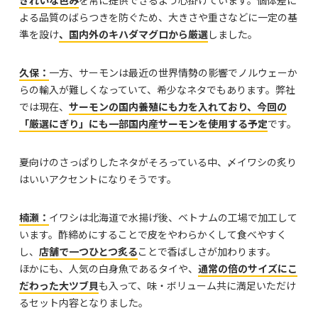
きれいな色み
を常に提供できるよう心掛けています。個体差に
よる品質のばらつきを防ぐため、大きさや重さなどに一定の基
準を設け
、国内外のキハダマグロから厳選
しました。
久保：
一方、サーモンは最近の世界情勢の影響でノルウェーか
らの輸入が難しくなっていて、希少なネタでもあります。弊社
では現在、
サーモンの国内養殖にも力を入れており、今回の
「厳選にぎり」にも一部国内産サーモンを使用する予定
です。
――夏向けのさっぱりしたネタがそろっている中、〆イワシの炙り
はいいアクセントになりそうです。
楠瀬：
イワシは北海道で水揚げ後、ベトナムの工場で加工して
います。酢締めにすることで皮をやわらかくして食べやすく
し、
店舗で一つひとつ炙る
ことで香ばしさが加わります。
ほかにも、人気の白身魚であるタイや、
通常の倍のサイズにこ
だわった大ツブ貝
も入って、味・ボリューム共に満足いただけ
るセット内容となりました。