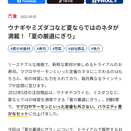
食
2022.05.02
ウナギやミズダコなど夏ならではのネタが
満載！「夏の厳選にぎり」
夏の旬食材
寿司
惣菜
自社商品
魚介
リーズナブルな価格で、新鮮な素材が楽しめるトライアルのお
寿司。マグロやサーモンといった定番のネタにこだわるのはも
ちろん、旬の味覚にも力を入れており、毎月異なるラインナッ
プが店頭に並びます。
2022年5月の注目商品は、ウナギやコウイカ、ミズダコなど、
夏ならではの味覚を満喫できる「夏の厳選にぎり」。8種8貫
で、
マグロやサーモンといった定番も外さない、バラエティ豊
かなセット
に仕上げました。
今回は「夏の厳選にぎり」について、トライアルで販売するお