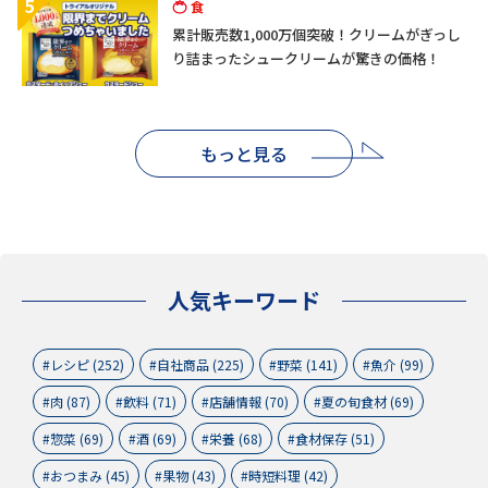
5
食
累計販売数1,000万個突破！クリームがぎっし
り詰まったシュークリームが驚きの価格！
もっと見る
人気キーワード
レシピ (252)
自社商品 (225)
野菜 (141)
魚介 (99)
肉 (87)
飲料 (71)
店舗情報 (70)
夏の旬食材 (69)
惣菜 (69)
酒 (69)
栄養 (68)
食材保存 (51)
おつまみ (45)
果物 (43)
時短料理 (42)