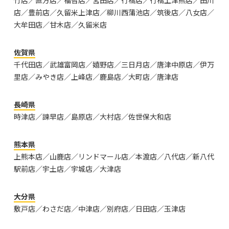
竹店／直方店／福智店／宮田店／行橋店／行橋上津熊店／田川
店／豊前店／久留米上津店／柳川西蒲池店／筑後店／八女店／
大牟田店／甘木店／久留米店
佐賀県
千代田店／武雄富岡店／嬉野店／三日月店／唐津中原店／伊万
里店／みやき店／上峰店／鹿島店／大町店／唐津店
長崎県
時津店／諫早店／島原店／大村店／佐世保大和店
熊本県
上熊本店／山鹿店／リンドマール店／本渡店／八代店／新八代
駅前店／宇土店／宇城店／大津店
大分県
敷戸店／わさだ店／中津店／別府店／日田店／玉津店