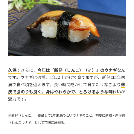
久保：
さらに、
今年は「新仔（しんこ）（※）」のウナギ
なん
です。ウナギは通常、1年以上かけて育てますが、新仔は1年未
満で食べ頃を迎えます。長い時間をかけて育てたうなぎより
薄
皮で脂のりも良く、身はやわらかで、とろけるような味わい
が
魅力です。
※新仔（しんこ）…養殖して1年未満の若いウナギのこと。初夏に新物・新仔鰻
（しんこウナギ）として市場に出回る。