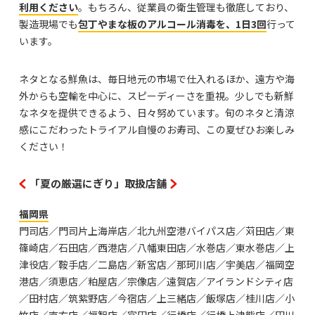
利用ください
。もちろん、従業員の衛生管理も徹底しており、
製造現場でも
包丁やまな板のアルコール消毒を、
1日3回
行って
います。
ネタとなる鮮魚は、毎日地元の市場で仕入れるほか、遠方や海
外からも空輸を中心に、スピーディーさを重視。少しでも新鮮
なネタを提供できるよう、日々努めています。旬のネタと清涼
感にこだわったトライアル自慢のお寿司、この夏ぜひお楽しみ
ください！
「夏の厳選にぎり」取扱店舗
福岡県
門司店／門司片上海岸店／北九州空港バイパス店／苅田店／東
篠崎店／石田店／西港店／八幡東田店／水巻店／東水巻店／上
津役店／鞍手店／二島店／新宮店／那珂川店／宇美店／福岡空
港店／須恵店／粕屋店／宗像店／遠賀店／アイランドシティ店
／田村店／筑紫野店／今宿店／上三緒店／飯塚店／桂川店／小