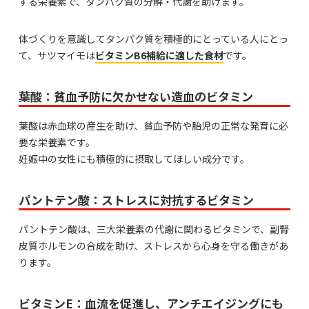
する栄養素で、タンパク質の分解・代謝を助けます。
体づくりを意識してタンパク質を積極的にとっている人にとっ
て、サツマイモは
ビタミンB6補給に適した食材
です。
葉酸：貧血予防に欠かせない造血のビタミン
葉酸は赤血球の産生を助け、貧血予防や胎児の正常な発育に必
要な栄養素です。
妊娠中の女性にも積極的に摂取してほしい成分です。
パントテン酸：ストレスに対抗するビタミン
パントテン酸は、三大栄養素の代謝に関わるビタミンで、副腎
皮質ホルモンの合成を助け、ストレスから心身を守る働きがあ
ります。
ビタミンE：血流を促進し、アンチエイジングにも