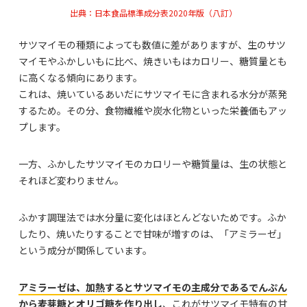
出典：日本食品標準成分表2020年版（八訂）
サツマイモの種類によっても数値に差がありますが、生のサツ
マイモやふかしいもに比べ、焼きいもはカロリー、糖質量とも
に高くなる傾向にあります。
これは、焼いているあいだにサツマイモに含まれる水分が蒸発
するため。その分、食物繊維や炭水化物といった栄養価もアッ
プします。
一方、ふかしたサツマイモのカロリーや糖質量は、生の状態と
それほど変わりません。
ふかす調理法では水分量に変化はほとんどないためです。ふか
したり、焼いたりすることで甘味が増すのは、「アミラーゼ」
という成分が関係しています。
アミラーゼは、加熱するとサツマイモの主成分であるでんぷん
から麦芽糖とオリゴ糖を作り出し
、これがサツマイモ特有の甘