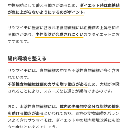
中性脂肪として蓄える働きがあるため、
ダイエット時は血糖値
が急に上がらないようにするのがポイント
。
サツマイモに豊富に含まれる食物繊維には血糖値の上昇を抑え
る働きがあり、
中性脂肪が合成されにくい
のでダイエットにお
すすめです。
腸内環境を整える
サツマイモには、食物繊維の中でも不溶性食物繊維が多く含ま
れています。
不溶性食物繊維は便のカサを増す働きがある
ため、大腸が刺激
されることにより、スムーズなお通じが期待できるのです。
また、水溶性食物繊維には、
体内の老廃物や余分な脂肪の排出
を助ける働きがある
といわれており、両方の食物繊維をバラン
スよく含むサツマイモは、ダイエット中の腸内環境改善にも役
立つ食材といえるでしょう。