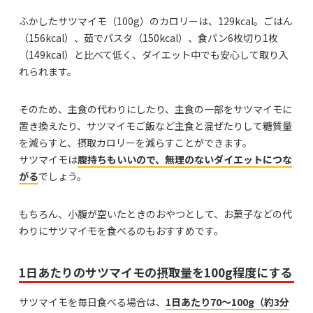
ふかしたサツマイモ（100g）のカロリーは、129kcal。ごはん
（156kcal）、茹でパスタ（150kcal）、食パン6枚切り1枚
（149kcal）と比べて低く、ダイエット中でも安心して取り入
れられます。
そのため、主食の代わりにしたり、主食の一部をサツマイモに
置き換えたり、サツマイモご飯など主食と混ぜたりして糖質量
を減らすと、摂取カロリーを減らすことができます。
サツマイモは
腹持ちもいいので、無理のないダイエットにつな
がる
でしょう。
もちろん、小腹が空いたときのおやつとして、お菓子などの代
わりにサツマイモを食べるのもおすすめです。
1日あたりのサツマイモの摂取量を100g程度にする
サツマイモを毎日食べる場合は、
1日あたり70〜100g（約3分