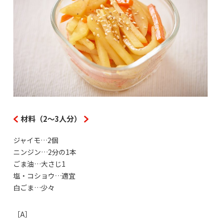
材料（2～3人分）
ジャイモ…2個
ニンジン…2分の1本
ごま油…大さじ1
塩・コショウ…適宜
白ごま…少々
［A］