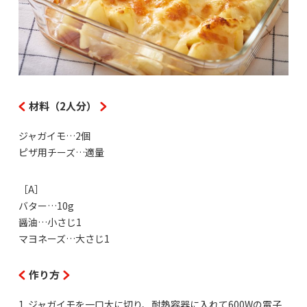
材料（2人分）
ジャガイモ…2個
ピザ用チーズ…適量
［A］
バター…10g
醤油…小さじ1
マヨネーズ…大さじ1
作り方
1. ジャガイモを一口大に切り、耐熱容器に入れて600Wの電子