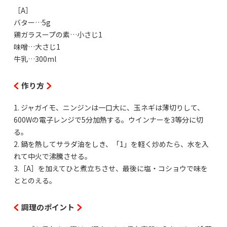
［A］
バター…5g
鶏ガラスープの素…小さじ1
味噌…大さじ1
牛乳…300ml
作り方
1. ジャガイモ、ニンジンは一口大に、玉ネギは薄切りして、
600Wの電子レンジで5分加熱する。ウインナーを3等分に切
る。
2. 鍋を熱してサラダ油をしき、「1」を軽く炒めたら、水を入
れて中火で沸騰させる。
3.［A］を加えてひと煮立ちさせ、最後に塩・コショウで味を
ととのえる。
調理のポイント