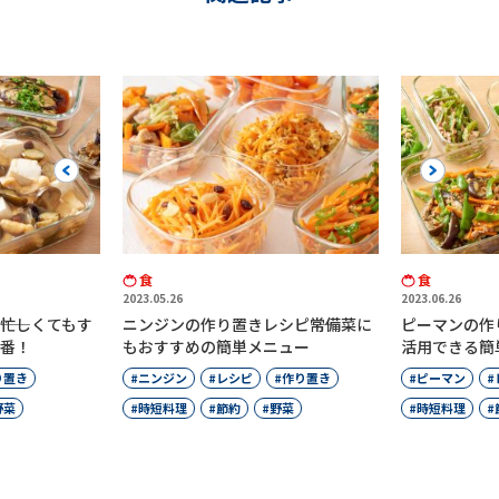
Previous
Next
食
食
2023.05.26
2023.06.26
―忙しくてもす
ニンジンの作り置きレシピ――常備菜に
ピーマンの作り
番！
もおすすめの簡単メニュー
活用できる簡
り置き
ニンジン
レシピ
作り置き
ピーマン
野菜
時短料理
節約
野菜
時短料理