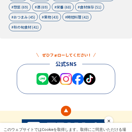
惣菜 (69)
酒 (69)
栄養 (68)
食材保存 (51)
おつまみ (45)
果物 (43)
時短料理 (42)
秋の旬食材 (41)
ぜひフォローしてください !
公式SNS
このウェブサイトではCookieを取得します。取得にご同意いただける場