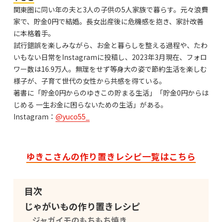
関東圏に同い年の夫と3人の子供の5人家族で暮らす。元々浪費
家で、貯金0円で結婚。長女出産後に危機感を抱き、家計改善
に本格着手。
試行錯誤を楽しみながら、お金と暮らしを整える過程や、たわ
いもない日常をInstagramに投稿し、2023年3月現在、フォロ
ワー数は16.9万人。無理をせず等身大の姿で節約生活を楽しむ
様子が、子育て世代の女性から共感を得ている。
著書に「貯金0円からのゆきこの貯まる生活」「貯金0円からは
じめる 一生お金に困らないための生活」がある。
Instagram：
@yuco55_
ゆきこさんの作り置きレシピ一覧はこちら
目次
じゃがいもの作り置きレシピ
ジャガイモのもちもち焼き