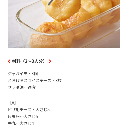
材料（2～3人分）
ジャガイモ…3個
とろけるスライスチーズ…3枚
サラダ油…適宜
［A］
ピザ用チーズ…大さじ5
片栗粉…大さじ5
牛乳…大さじ4