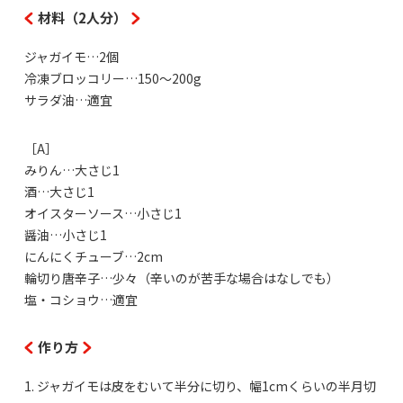
材料（2人分）
ジャガイモ…2個
冷凍ブロッコリー…150～200g
サラダ油…適宜
［A］
みりん…大さじ1
酒…大さじ1
オイスターソース…小さじ1
醤油…小さじ1
にんにくチューブ…2cm
輪切り唐辛子…少々（辛いのが苦手な場合はなしでも）
塩・コショウ…適宜
作り方
1. ジャガイモは皮をむいて半分に切り、幅1cmくらいの半月切