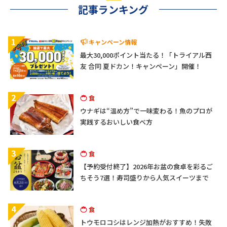
記事ランキング
1
キャンペーン情報
最大30,000ポイント当たる！「トライアル西
友 合同 夏ドカン！キャンペーン」開催！
2
食
ウナギは“温め方”で一味変わる！魚のプロが
実践するおいしい食べ方
3
食
【予約受付終了】2026年お盆の食卓を彩るご
ちそう7選！寿司盛りから人気スイーツまで
4
食
トウモロコシはレンジ加熱がおすすめ！失敗