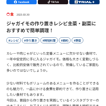
食
2023.03.30
ジャガイモの作り置きレシピ――主菜・副菜に
おすすめで簡単調理！
レシピ
作り置き
時短料理
節約
野菜
カレーや肉じゃがといった定番メニューに欠かせない食材で、
一年中安定的に手に入るジャガイモ。価格も大きく変動しづら
く、比較的安価で販売されているので、常備しているご家庭も
多いのではないでしょうか。
少ない材料でもボリュームのあるメニューを作ることができる
のも魅力で、一品にかける食費を節約できて、作り置きに活用
したい食材でもあります。
今回は、普段から作り置きを実践しているインスタグラマーの
ゆきこさんに、お子さんにも好評で、調理も簡単＆時短ででき