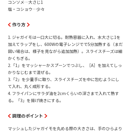
コンソメ…大さじ1
塩・コショウ…少々
作り方
1. ジャガイモは一口大に切る。耐熱容器に入れ、水大さじ1を
加えてラップをし、600Wの電子レンジでで5分加熱する（まだ
固い場合は、様子を見ながら追加加熱）。スライスチーズは細
かくちぎる。
2.「1」をマッシャーかスプーンでつぶし、［A］を加えてしっ
かりなじむまで混ぜる。
3.「2」を少量手に取り、スライスチーズを中に包むようにし
て入れ、丸く成形する。
4. フライパンにサラダ油を2cmくらいの深さまで入れて熱す
る。「3」を揚げ焼きにする。
調理のポイント
マッシュしたジャガイモを丸める際の大きさは、手のひらより