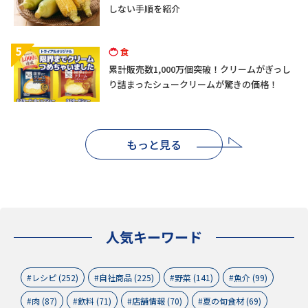
しない手順を紹介
5
食
累計販売数1,000万個突破！クリームがぎっし
り詰まったシュークリームが驚きの価格！
もっと見る
人気キーワード
レシピ (252)
自社商品 (225)
野菜 (141)
魚介 (99)
肉 (87)
飲料 (71)
店舗情報 (70)
夏の旬食材 (69)