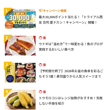
1
キャンペーン情報
最大30,000ポイント当たる！「トライアル西
友 合同 夏ドカン！キャンペーン」開催！
2
食
ウナギは“温め方”で一味変わる！魚のプロが
実践するおいしい食べ方
3
食
【予約受付終了】2026年お盆の食卓を彩るご
ちそう7選！寿司盛りから人気スイーツまで
4
食
トウモロコシはレンジ加熱がおすすめ！失敗
しない手順を紹介