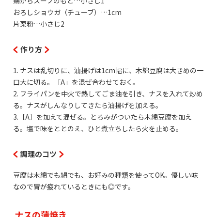
鶏がらスープのもと…小さじ1
おろしショウガ（チューブ）…1cm
片栗粉…小さじ2
作り方
1. ナスは乱切りに、油揚げは1cm幅に、木綿豆腐は大きめの一
口大に切る。［A」を混ぜ合わせておく。
2. フライパンを中火で熱してごま油を引き、ナスを入れて炒め
る。ナスがしんなりしてきたら油揚げを加える。
3.［A］を加えて混ぜる。とろみがついたら木綿豆腐を加え
る。塩で味をととのえ、ひと煮立ちしたら火を止める。
調理のコツ
豆腐は木綿でも絹でも、お好みの種類を使ってOK。優しい味
なので胃が疲れているときにも◎です。
ナスの蒲焼き