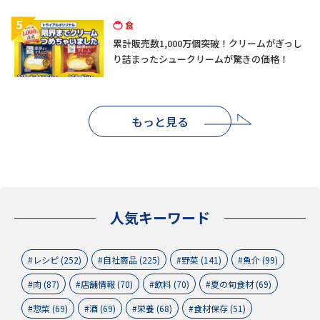
5
食
累計販売数1,000万個突破！クリームがぎっし
り詰まったシュークリームが驚きの価格！
もっと見る
人気キーワード
レシピ (252)
自社商品 (225)
野菜 (141)
魚介 (99)
肉 (87)
店舗情報 (70)
飲料 (70)
夏の旬食材 (69)
惣菜 (69)
酒 (69)
栄養 (68)
食材保存 (51)