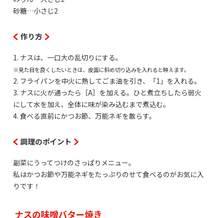
砂糖…小さじ2
作り方
1. ナスは、一口大の乱切りにする。
※見た目を良くしたいときは、皮面に斜め切り込みを入れると映えます。
2. フライパンを中火に熱してごま油を引き、「1」を入れる。
3. ナスに火が通ったら［A］を加える。ひと煮立ちしたら弱火
にして水を加え、全体に味が染み込むまで煮込む。
4. 食べる直前にかつお節、万能ネギを散らす。
調理のポイント
副菜にうってつけのさっぱりメニュー。
私はかつお節や万能ネギをたっぷりのせて食べるのがお気に入
りです！
ナスの味噌バター焼き