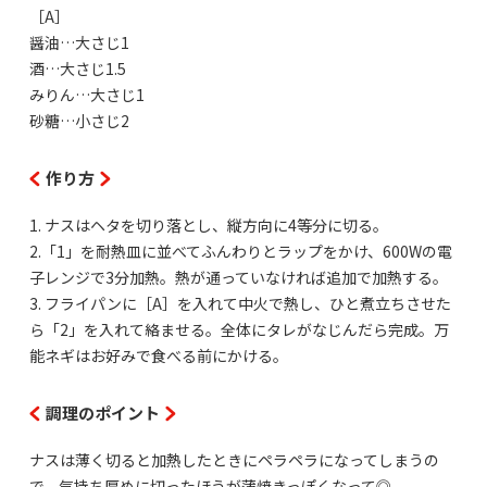
［A］
醤油…大さじ1
酒…大さじ1.5
みりん…大さじ1
砂糖…小さじ2
作り方
1. ナスはヘタを切り落とし、縦方向に4等分に切る。
2.「1」を耐熱皿に並べてふんわりとラップをかけ、600Wの電
子レンジで3分加熱。熱が通っていなければ追加で加熱する。
3. フライパンに［A］を入れて中火で熱し、ひと煮立ちさせた
ら「2」を入れて絡ませる。全体にタレがなじんだら完成。万
能ネギはお好みで食べる前にかける。
調理のポイント
ナスは薄く切ると加熱したときにペラペラになってしまうの
で、気持ち厚めに切ったほうが蒲焼きっぽくなって◎。