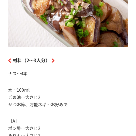
材料（2～3人分）
ナス…4本
水…100ml
ごま油…大さじ2
かつお節、万能ネギ…お好みで
［A］
ポン酢…大さじ2
みりん…大さじ2