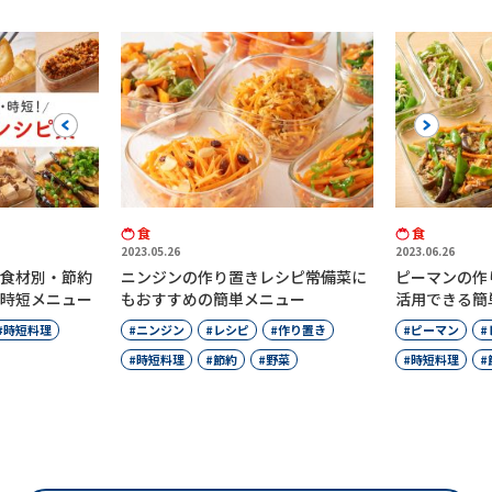
Previous
Next
食
食
2023.05.26
2023.06.26
食材別・節約
ニンジンの作り置きレシピ――常備菜に
ピーマンの作り
時短メニュー
もおすすめの簡単メニュー
活用できる簡
時短料理
ニンジン
レシピ
作り置き
ピーマン
時短料理
節約
野菜
時短料理