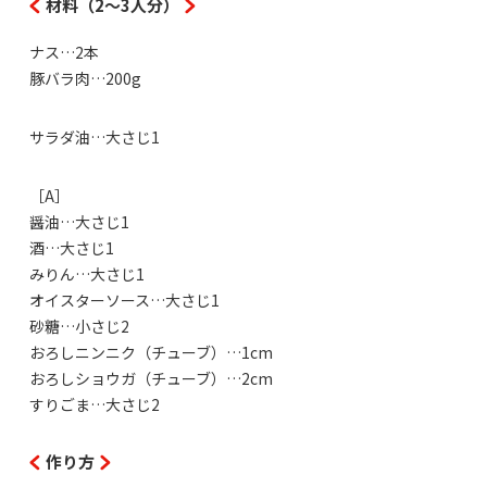
材料（2～3人分）
ナス…2本
豚バラ肉…200g
サラダ油…大さじ1
［A］
醤油…大さじ1
酒…大さじ1
みりん…大さじ1
オイスターソース…大さじ1
砂糖…小さじ2
おろしニンニク（チューブ）…1cm
おろしショウガ（チューブ）…2cm
すりごま…大さじ2
作り方