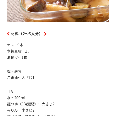
材料（2～3人分）
ナス…1本
木綿豆腐…1丁
油揚げ…1枚
塩…適宜
ごま油…大さじ1
［A］
水…200ml
麺つゆ（3倍濃縮）…大さじ2
みりん…小さじ2