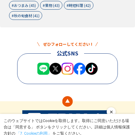
おつまみ (45)
果物 (43)
時短料理 (42)
秋の旬食材 (41)
ぜひフォローしてください !
公式SNS
このウェブサイトではCookieを取得します。取得にご同意いただける場
合は「同意する」 ボタンをクリックしてください。詳細は個人情報保護
食
ライフスタイル
トライアルとは
キャンペーン情報
運営会社
方針の
「7. Cookieの利用」
をご覧ください。