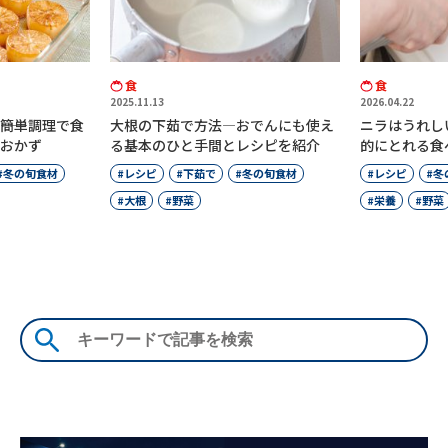
食
食
2025.11.13
2026.04.22
―簡単調理で食
大根の下茹で方法―おでんにも使え
ニラはうれし
おかず
る基本のひと手間とレシピを紹介
的にとれる食
冬の旬食材
レシピ
下茹で
冬の旬食材
レシピ
冬
大根
野菜
栄養
野菜