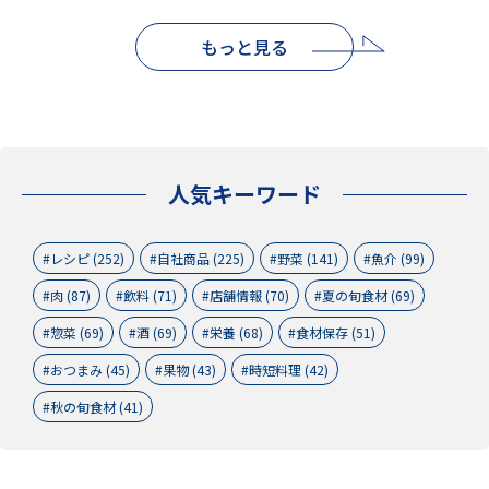
もっと見る
人気キーワード
レシピ (252)
自社商品 (225)
野菜 (141)
魚介 (99)
肉 (87)
飲料 (71)
店舗情報 (70)
夏の旬食材 (69)
惣菜 (69)
酒 (69)
栄養 (68)
食材保存 (51)
おつまみ (45)
果物 (43)
時短料理 (42)
秋の旬食材 (41)