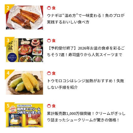
2
食
ウナギは“温め方”で一味変わる！魚のプロが
実践するおいしい食べ方
3
食
【予約受付終了】2026年お盆の食卓を彩るご
ちそう7選！寿司盛りから人気スイーツまで
4
食
トウモロコシはレンジ加熱がおすすめ！失敗
しない手順を紹介
5
食
累計販売数1,000万個突破！クリームがぎっし
り詰まったシュークリームが驚きの価格！