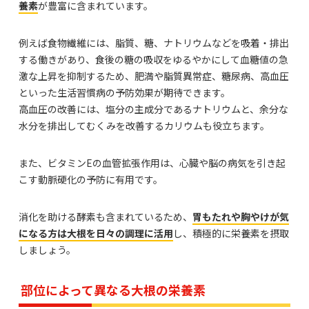
養素
が豊富に含まれています。
例えば食物繊維には、脂質、糖、ナトリウムなどを吸着・排出
する働きがあり、食後の糖の吸収をゆるやかにして血糖値の急
激な上昇を抑制するため、肥満や脂質異常症、糖尿病、高血圧
といった生活習慣病の予防効果が期待できます。
高血圧の改善には、塩分の主成分であるナトリウムと、余分な
水分を排出してむくみを改善するカリウムも役立ちます。
また、ビタミンEの血管拡張作用は、心臓や脳の病気を引き起
こす動脈硬化の予防に有用です。
消化を助ける酵素も含まれているため、
胃もたれや胸やけが気
になる方は大根を日々の調理に活用
し、積極的に栄養素を摂取
しましょう。
部位によって異なる大根の栄養素