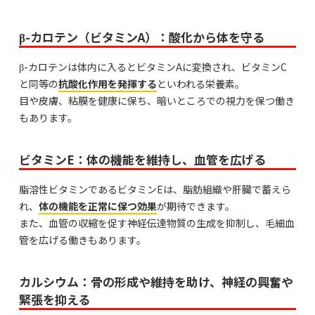
β-カロテン（ビタミンA）：酸化から体を守る
β-カロテンは体内に入るとビタミンAに変換され、ビタミンC
と同等の
抗酸化作用を発揮する
といわれる栄養素。
目や皮膚、粘膜を健康に保ち、暗いところでの視力を保つ働き
もあります。
ビタミンE：体の機能を維持し、血管を広げる
脂溶性ビタミンであるビタミンEは、脂肪組織や肝臓で蓄えら
れ、
体の機能を正常に保つ効果
が期待できます。
また、血管の収縮を促す神経伝達物質の生成を抑制し、毛細血
管を広げる働きもあります。
カルシウム：骨の形成や維持を助け、神経の興奮や
緊張を抑える