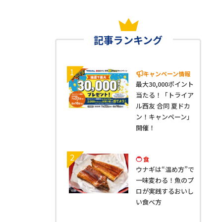
記事ランキング
1
キャンペーン情報
最大30,000ポイント
当たる！「トライア
ル西友 合同 夏ドカ
ン！キャンペーン」
開催！
2
食
ウナギは“温め方”で
一味変わる！魚のプ
ロが実践するおいし
い食べ方