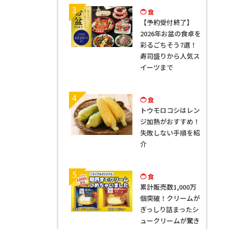
3
食
【予約受付終了】
2026年お盆の食卓を
彩るごちそう7選！
寿司盛りから人気ス
イーツまで
4
食
トウモロコシはレン
ジ加熱がおすすめ！
失敗しない手順を紹
介
5
食
累計販売数1,000万
個突破！クリームが
ぎっしり詰まったシ
ュークリームが驚き