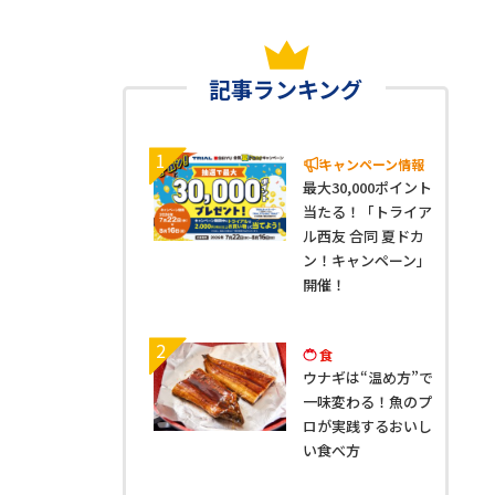
記事ランキング
1
キャンペーン情報
最大30,000ポイント
当たる！「トライア
ル西友 合同 夏ドカ
ン！キャンペーン」
開催！
2
食
ウナギは“温め方”で
一味変わる！魚のプ
ロが実践するおいし
い食べ方