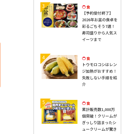
3
食
【予約受付終了】
2026年お盆の食卓を
彩るごちそう7選！
寿司盛りから人気ス
イーツまで
4
食
トウモロコシはレン
ジ加熱がおすすめ！
失敗しない手順を紹
介
5
食
累計販売数1,000万
個突破！クリームが
ぎっしり詰まったシ
ュークリームが驚き