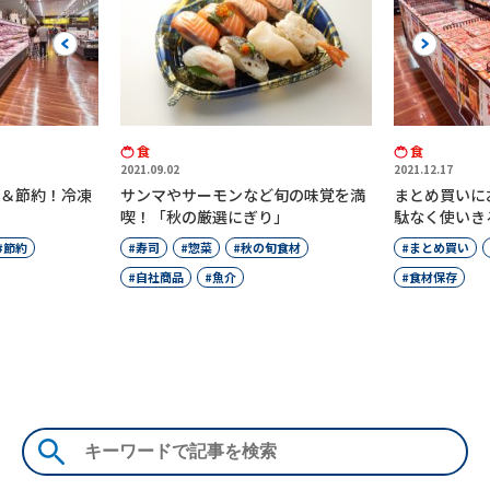
Previous
Next
食
食
2021.09.02
2021.12.17
＆節約！冷凍
サンマやサーモンなど旬の味覚を満
まとめ買いに
喫！「秋の厳選にぎり」
駄なく使いき
節約
寿司
惣菜
秋の旬食材
まとめ買い
自社商品
魚介
食材保存