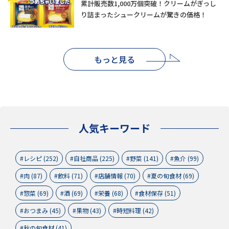
累計販売数1,000万個突破！クリームがぎっし
り詰まったシュークリームが驚きの価格！
もっと見る
人気キーワード
レシピ (252)
自社商品 (225)
野菜 (141)
魚介 (99)
肉 (87)
飲料 (71)
店舗情報 (70)
夏の旬食材 (69)
惣菜 (69)
酒 (69)
栄養 (68)
食材保存 (51)
おつまみ (45)
果物 (43)
時短料理 (42)
秋の旬食材 (41)