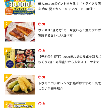
最大30,000ポイント当たる！「トライアル西
友 合同 夏ドカン！キャンペーン」開催！
2
食
ウナギは“温め方”で一味変わる！魚のプロが
実践するおいしい食べ方
3
食
【予約受付終了】2026年お盆の食卓を彩るご
ちそう7選！寿司盛りから人気スイーツまで
4
食
トウモロコシはレンジ加熱がおすすめ！失敗
しない手順を紹介
5
食