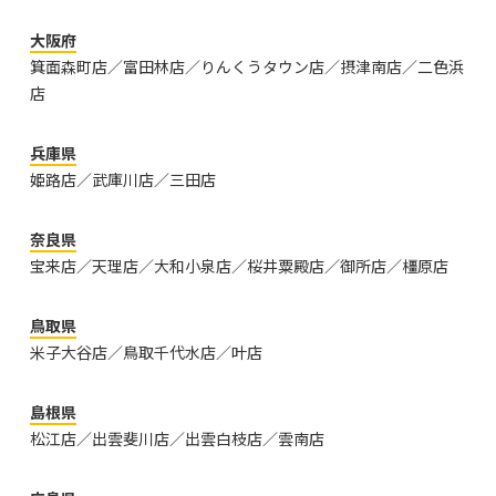
大阪府
箕面森町店／富田林店／りんくうタウン店／摂津南店／二色浜
店
兵庫県
姫路店／武庫川店／三田店
奈良県
宝来店／天理店／大和小泉店／桜井粟殿店／御所店／橿原店
鳥取県
米子大谷店／鳥取千代水店／叶店
島根県
松江店／出雲斐川店／出雲白枝店／雲南店