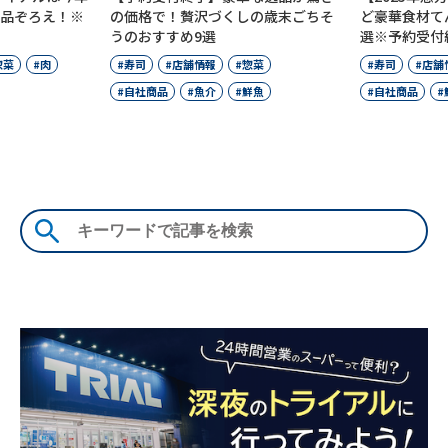
価格で！贅沢づくしの歳末ごちそ
ど豪華食材てんこ盛り！おすすめ
のおすすめ9選
選※予約受付終了
寿司
店舗情報
惣菜
寿司
店舗情報
惣菜
肉
自社商品
魚介
鮮魚
自社商品
鮮魚