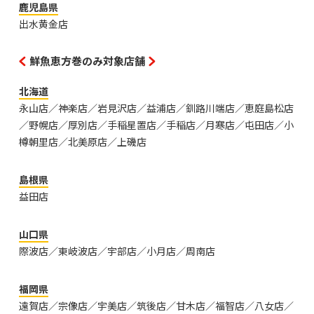
鹿児島県
出水黄金店
鮮魚恵方巻のみ対象店舗
北海道
永山店／神楽店／岩見沢店／益浦店／釧路川端店／恵庭島松店
／野幌店／厚別店／手稲星置店／手稲店／月寒店／屯田店／小
樽朝里店／北美原店／上磯店
島根県
益田店
山口県
際波店／東岐波店／宇部店／小月店／周南店
福岡県
遠賀店／宗像店／宇美店／筑後店／甘木店／福智店／八女店／