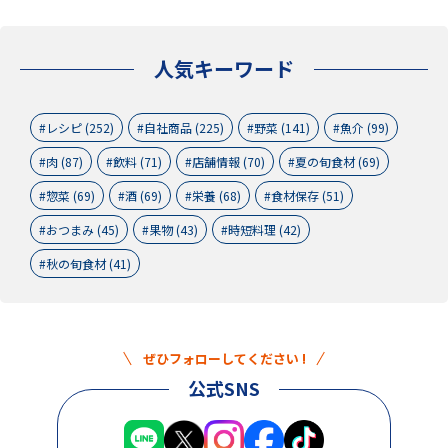
人気キーワード
レシピ (252)
自社商品 (225)
野菜 (141)
魚介 (99)
肉 (87)
飲料 (71)
店舗情報 (70)
夏の旬食材 (69)
惣菜 (69)
酒 (69)
栄養 (68)
食材保存 (51)
おつまみ (45)
果物 (43)
時短料理 (42)
秋の旬食材 (41)
ぜひフォローしてください !
公式SNS