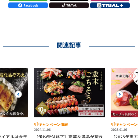
関連記事
Previous
Next
キャンペーン情報
キャンペーン情報
4.11.06
2025.01.01
予約受付終了】豪華な逸品が驚き
【2025年恵方巻】中トロや国産牛