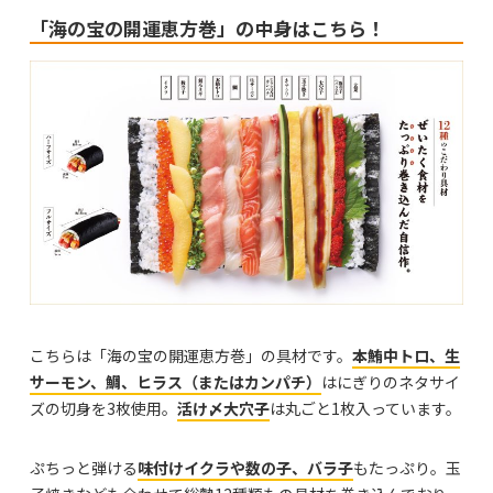
「海の宝の開運恵方巻」の中身はこちら！
こちらは「海の宝の開運恵方巻」の具材です。
本鮪中トロ、生
サーモン、鯛、ヒラス（またはカンパチ）
はにぎりのネタサイ
ズの切身を3枚使用。
活け〆大穴子
は丸ごと1枚入っています。
ぷちっと弾ける
味付けイクラや数の子、バラ子
もたっぷり。玉