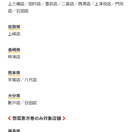
上三緒店／田村店／豊前店／二島店／西港店／上津役店／門司
店／石田店
佐賀県
上峰店
長崎県
時津店
熊本県
宇城店／八代店
大分県
敷戸店／日田店
惣菜恵方巻のみ対象店舗
福島県