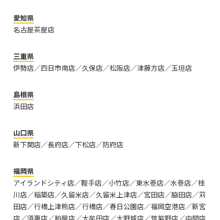
愛知県
名古屋茶屋店
三重県
伊勢店／四日市南店／久保店／松阪店／津藤方店／玉垣店
島根県
浜田店
山口県
新下関店／長府店／下松店／防府店
福岡県
アイランドシティ店／鞍手店／小竹店／東水巻店／水巻店／桂
川店／稲築店／久留米店／久留米上津店／宮田店／脇田店／苅
田店／行橋上津熊店／行橋店／春日公園店／福岡空港店／新宮
店／須惠店／粕屋店／大牟田店／大野城店／筑紫野店／中間店