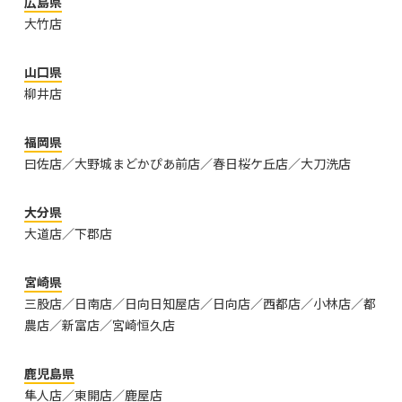
広島県
大竹店
山口県
柳井店
福岡県
曰佐店／大野城まどかぴあ前店／春日桜ケ丘店／大刀洗店
大分県
大道店／下郡店
宮崎県
三股店／日南店／日向日知屋店／日向店／西都店／小林店／都
農店／新富店／宮崎恒久店
鹿児島県
隼人店／東開店／鹿屋店