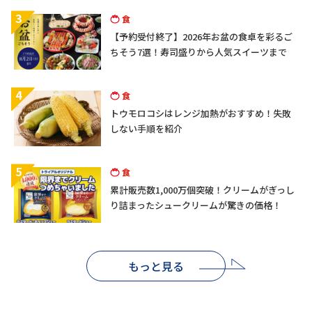
3
食
【予約受付終了】2026年お盆の食卓を彩るご
ちそう7選！寿司盛りから人気スイーツまで
4
食
トウモロコシはレンジ加熱がおすすめ！失敗
しない手順を紹介
5
食
累計販売数1,000万個突破！クリームがぎっし
り詰まったシュークリームが驚きの価格！
もっと見る