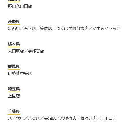
郡山八山田店
茨城県
筑西店／石下店／笠間店／つくば学園都市店／かすみがうら店
栃木県
大田原店／宇都宮店
群馬県
伊勢崎中央店
埼玉県
上里店
千葉県
八千代店／八街店／長沼店／八幡宿店／酒々井店／旭川口店