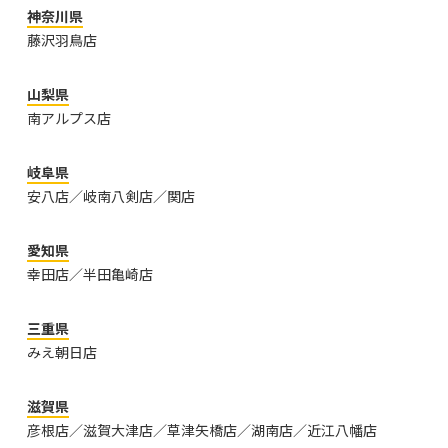
神奈川県
藤沢羽鳥店
山梨県
南アルプス店
岐阜県
安八店／岐南八剣店／関店
愛知県
幸田店／半田亀崎店
三重県
みえ朝日店
滋賀県
彦根店／滋賀大津店／草津矢橋店／湖南店／近江八幡店