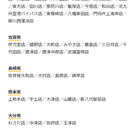
／直方店／田川店／那珂川店／飯塚店／今宿店／和白店／北九
州空港バイパス店／東篠崎店／八幡東田店／門司片上海岸店／
柳川西蒲池店
佐賀県
伊万里店／嬉野店／大町店／みやき店／鹿島店／三日月店／千
代田店／唐津店／唐津中原店／武雄富岡店
長崎県
佐世保大和店／大村店／島原店／諫早店
熊本県
上熊本店／宇土店／大津店／山鹿店／新八代駅前店
大分県
わさだ店／中津店／別府店／玉津店