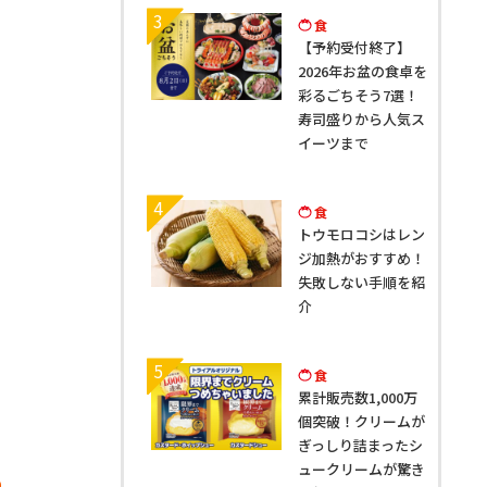
3
食
【予約受付終了】
2026年お盆の食卓を
彩るごちそう7選！
寿司盛りから人気ス
イーツまで
4
食
トウモロコシはレン
ジ加熱がおすすめ！
失敗しない手順を紹
介
5
食
累計販売数1,000万
個突破！クリームが
ぎっしり詰まったシ
ュークリームが驚き