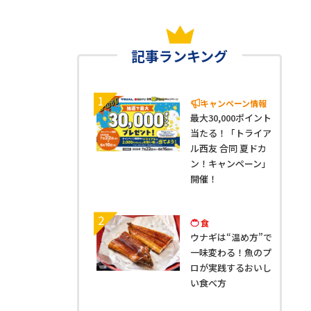
記事ランキング
1
キャンペーン情報
最大30,000ポイント
当たる！「トライア
ル西友 合同 夏ドカ
ン！キャンペーン」
開催！
2
食
ウナギは“温め方”で
一味変わる！魚のプ
ロが実践するおいし
い食べ方