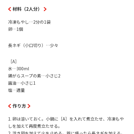
材料（2人分）
冷凍もやし…2分の1袋
卵…1個
長ネギ（小口切り）…少々
［A］
水…300ml
鶏がらスープの素…小さじ2
醤油…小さじ1
塩…適量
作り方
1. 卵は溶いておく。小鍋に［A］を入れて煮立たせ、冷凍もや
しを加えて再度煮立たせる。
2. 溶き卵を加えて火を止める。器に盛ったら長ネギを加える。