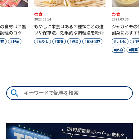
食
食
2023.03.14
2023.03.30
の食材は？無
もやしに栄養はある？種類ごとの違
ジャガイモの作
調理のコツ
いや保存法、効果的な調理法を紹介
副菜におすす
肉
野菜
もやし
栄養
野菜
食材保存
レシピ
作
節約
野菜