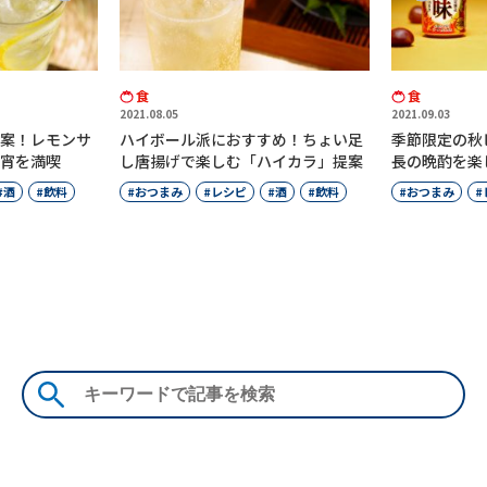
食
食
2021.09.03
2021.10.07
め！ちょい足
季節限定の秋ビールで旬を満喫！夜
日本酒初心者
イカラ」提案
長の晩酌を楽しもう
続々！トライ
メ
酒
飲料
おつまみ
レシピ
酒
飲料
おつまみ