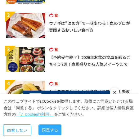
2
食
ウナギは“温め方”で一味変わる！魚のプロが
実践するおいしい食べ方
3
食
【予約受付終了】2026年お盆の食卓を彩るご
ちそう7選！寿司盛りから人気スイーツまで
4
食
トウモロコシはレンジ加熱がおすすめ！失敗
しない手順を紹介
このウェブサイトではCookieを取得します。取得にご同意いただける場
合は「同意する」 ボタンをクリックしてください。詳細は個人情報保護
方針の
「7. Cookieの利用」
をご覧ください。
5
食
累計販売数1,000万個突破！クリームがぎっし
同意する
同意しない
り詰まったシュークリームが驚きの価格！