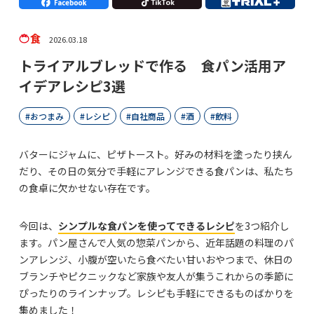
食
2026.03.18
トライアルブレッドで作る 食パン活用ア
イデアレシピ3選
おつまみ
レシピ
自社商品
酒
飲料
バターにジャムに、ピザトースト。好みの材料を塗ったり挟ん
だり、その日の気分で手軽にアレンジできる食パンは、私たち
の食卓に欠かせない存在です。
今回は、
シンプルな食パンを使ってできるレシピ
を3つ紹介し
ます。パン屋さんで人気の惣菜パンから、近年話題の料理のパ
ンアレンジ、小腹が空いたら食べたい甘いおやつまで、休日の
ブランチやピクニックなど家族や友人が集うこれからの季節に
ぴったりのラインナップ。レシピも手軽にできるものばかりを
集めました！