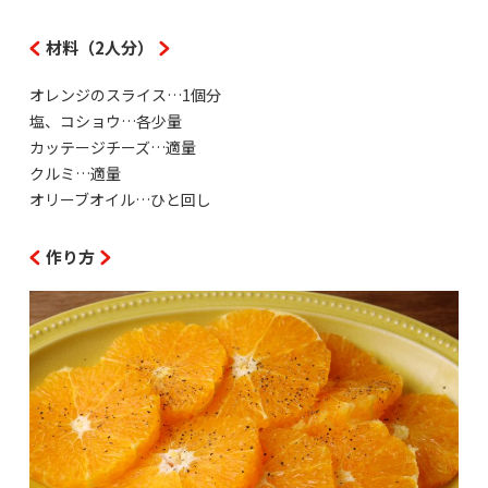
材料（2人分）
オレンジのスライス…1個分
塩、コショウ…各少量
カッテージチーズ…適量
クルミ…適量
オリーブオイル…ひと回し
作り方