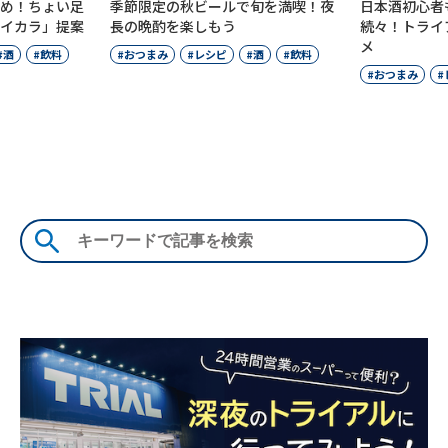
め！ちょい足
季節限定の秋ビールで旬を満喫！夜
日本酒初心者
イカラ」提案
長の晩酌を楽しもう
続々！トライ
メ
酒
飲料
おつまみ
レシピ
酒
飲料
おつまみ