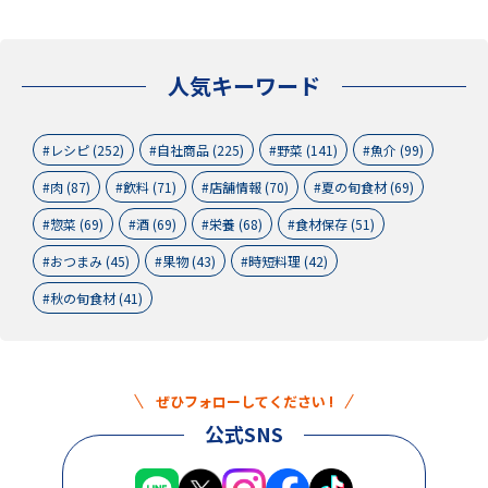
人気キーワード
レシピ (252)
自社商品 (225)
野菜 (141)
魚介 (99)
肉 (87)
飲料 (71)
店舗情報 (70)
夏の旬食材 (69)
惣菜 (69)
酒 (69)
栄養 (68)
食材保存 (51)
おつまみ (45)
果物 (43)
時短料理 (42)
秋の旬食材 (41)
ぜひフォローしてください !
公式SNS