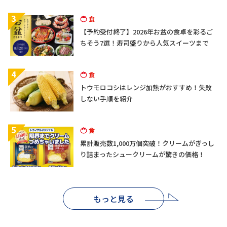
3
食
【予約受付終了】2026年お盆の食卓を彩るご
ちそう7選！寿司盛りから人気スイーツまで
4
食
トウモロコシはレンジ加熱がおすすめ！失敗
しない手順を紹介
5
食
累計販売数1,000万個突破！クリームがぎっし
り詰まったシュークリームが驚きの価格！
もっと見る