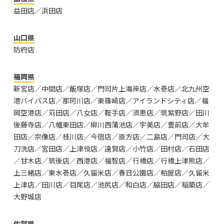
益田店／浜田店
山口県
防府店
福岡県
新宮店／中間店／飯塚店／門司片上海岸店／水巻店／北九州空
港バイパス店／那珂川店／東篠崎店／アイランドシティ店／福
岡空港店／苅田店／八女店／鞍手店／須恵店／筑紫野店／田川
後藤寺店／八幡東田店／柳川西蒲池店／宇美店／豊前店／大牟
田店／宗像店／桂川店／今宿店／直方店／二島店／門司店／大
刀洗店／宮田店／上津役店／遠賀店／小竹店／田村店／石田店
／甘木店／筑後店／西港店／福智店／行橋店／行橋上津熊店／
上三緒店／東水巻店／久留米店／春日公園店／粕屋店／久留米
上津店／田川店／目尾店／池尻店／和白店／脇田店／稲築店／
大野城店
佐賀県