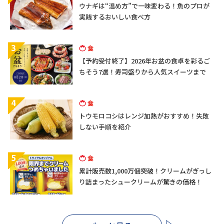
ウナギは“温め方”で一味変わる！魚のプロが
実践するおいしい食べ方
3
食
【予約受付終了】2026年お盆の食卓を彩るご
ちそう7選！寿司盛りから人気スイーツまで
4
食
トウモロコシはレンジ加熱がおすすめ！失敗
しない手順を紹介
5
食
累計販売数1,000万個突破！クリームがぎっし
り詰まったシュークリームが驚きの価格！