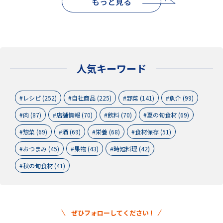
もっと見る
人気キーワード
レシピ (252)
自社商品 (225)
野菜 (141)
魚介 (99)
肉 (87)
店舗情報 (70)
飲料 (70)
夏の旬食材 (69)
惣菜 (69)
酒 (69)
栄養 (68)
食材保存 (51)
おつまみ (45)
果物 (43)
時短料理 (42)
秋の旬食材 (41)
ぜひフォローしてください !