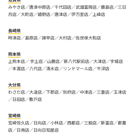
みやき店／唐津中原店／千代田店／武雄富岡店／鹿島店／三日
月店／大町店／嬉野店／唐津店／伊万里店／上峰店
長崎県
時津店／島原店／諫早店／大村店／佐世保大和店
熊本県
上熊本店／ 宇土店／山鹿店／新八代駅前店／大津店／宇城店
／本渡店／八代店／清水店／リンドマール店／牛深店
大分県
わさだ店／大道店／下郡店／別府店／中津店／三重店／玉津店
／日田店／敷戸店
宮崎県
宮崎恒久店／日向店／小林店／西都店／三股店／新富店／都農
店／日南店／日向日知屋店