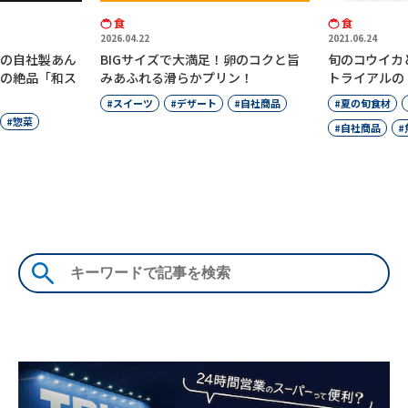
食
食
2026.04.22
2021.06.24
の自社製あん
BIGサイズで大満足！卵のコクと旨
旬のコウイカ
の絶品「和ス
みあふれる滑らかプリン！
トライアルの
スイーツ
デザート
自社商品
夏の旬食材
惣菜
自社商品