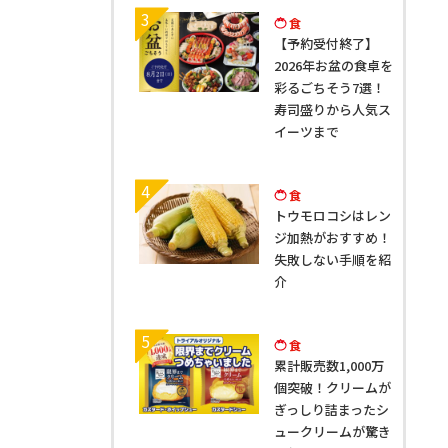
3
食
【予約受付終了】
2026年お盆の食卓を
彩るごちそう7選！
寿司盛りから人気ス
イーツまで
4
食
トウモロコシはレン
ジ加熱がおすすめ！
失敗しない手順を紹
介
5
食
累計販売数1,000万
個突破！クリームが
ぎっしり詰まったシ
ュークリームが驚き