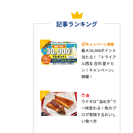
記事ランキング
1
キャンペーン情報
最大30,000ポイント
当たる！「トライア
ル西友 合同 夏ドカ
ン！キャンペーン」
開催！
2
食
ウナギは“温め方”で
一味変わる！魚のプ
ロが実践するおいし
い食べ方