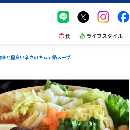
食
ライフスタイル
旨味と程良い辛さのキムチ鍋スープ