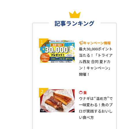
記事ランキング
1
キャンペーン情報
最大30,000ポイント
当たる！「トライア
ル西友 合同 夏ドカ
ン！キャンペーン」
開催！
2
食
ウナギは“温め方”で
一味変わる！魚のプ
ロが実践するおいし
い食べ方