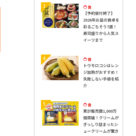
3
食
【予約受付終了】
2026年お盆の食卓を
彩るごちそう7選！
寿司盛りから人気ス
イーツまで
4
食
トウモロコシはレン
ジ加熱がおすすめ！
失敗しない手順を紹
介
5
食
累計販売数1,000万
個突破！クリームが
ぎっしり詰まったシ
ュークリームが驚き