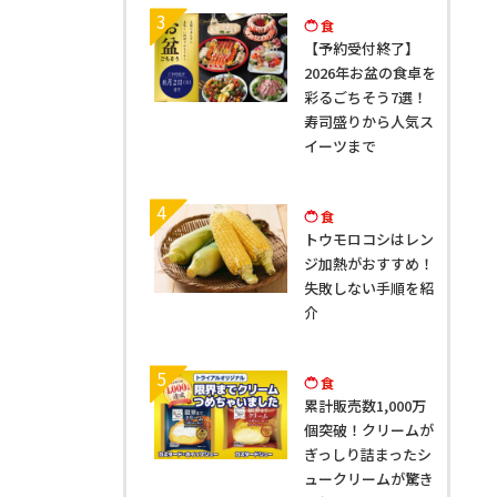
3
食
【予約受付終了】
2026年お盆の食卓を
彩るごちそう7選！
寿司盛りから人気ス
イーツまで
4
食
トウモロコシはレン
ジ加熱がおすすめ！
失敗しない手順を紹
介
5
食
累計販売数1,000万
個突破！クリームが
ぎっしり詰まったシ
ュークリームが驚き