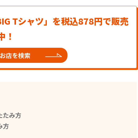
IG Tシャツ」を税込878円で販売
中！
お店を検索
たたみ方
み方