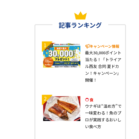
記事ランキング
1
キャンペーン情報
最大30,000ポイント
当たる！「トライア
ル西友 合同 夏ドカ
ン！キャンペーン」
開催！
2
食
ウナギは“温め方”で
一味変わる！魚のプ
ロが実践するおいし
い食べ方