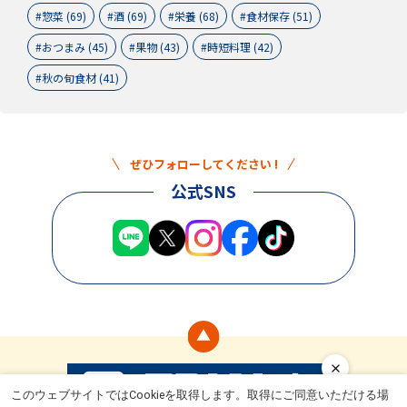
惣菜 (69)
酒 (69)
栄養 (68)
食材保存 (51)
おつまみ (45)
果物 (43)
時短料理 (42)
秋の旬食材 (41)
ぜひフォローしてください !
公式SNS
このウェブサイトではCookieを取得します。取得にご同意いただける場