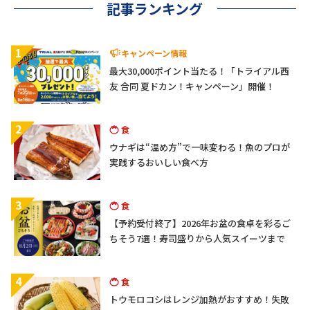
記事ランキング
1
キャンペーン情報
最大30,000ポイント当たる！「トライアル西
友 合同 夏ドカン！キャンペーン」開催！
2
食
ウナギは“温め方”で一味変わる！魚のプロが
実践するおいしい食べ方
3
食
【予約受付終了】2026年お盆の食卓を彩るご
ちそう7選！寿司盛りから人気スイーツまで
4
食
トウモロコシはレンジ加熱がおすすめ！失敗