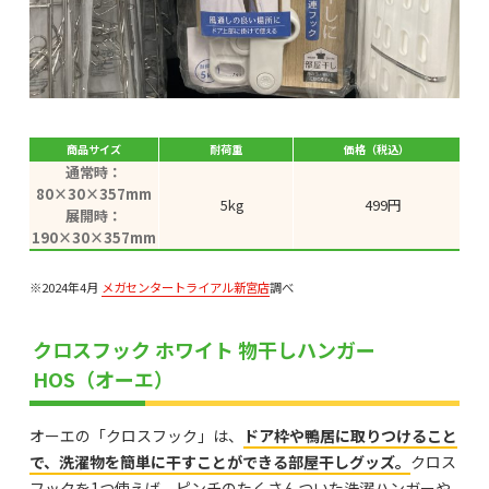
商品サイズ
耐荷重
価格（税込）
通常時：
80×30×357mm
5kg
499円
展開時：
190×30×357mm
※2024年4月
メガセンタートライアル新宮店
調べ
クロスフック ホワイト 物干しハンガー
HOS（オーエ）
オーエの「クロスフック」は、
ドア枠や鴨居に取りつけること
で、洗濯物を簡単に干すことができる部屋干しグッズ。
クロス
フックを1つ使えば、ピンチのたくさんついた洗濯ハンガーや