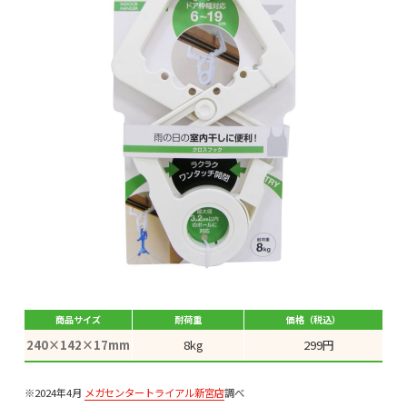
商品サイズ
耐荷重
価格（税込）
240×142×17mm
8kg
299円
※2024年4月
メガセンタートライアル新宮店
調べ