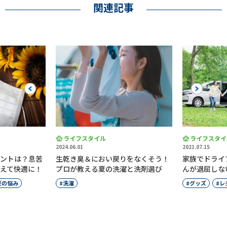
関連記事
Previous
Next
ライフスタイル
ライフスタイ
2024.06.01
2021.07.15
ントは？息苦
生乾き臭＆におい戻りをなくそう！
家族でドライ
えて快適に！
プロが教える夏の洗濯と洗剤選び
んが退屈しな
夏の悩み
洗濯
グッズ
レ