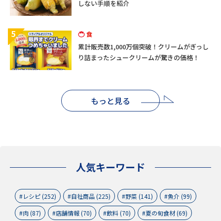
しない手順を紹介
5
食
累計販売数1,000万個突破！クリームがぎっし
り詰まったシュークリームが驚きの価格！
もっと見る
人気キーワード
レシピ (252)
自社商品 (225)
野菜 (141)
魚介 (99)
肉 (87)
店舗情報 (70)
飲料 (70)
夏の旬食材 (69)