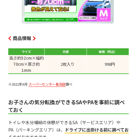
商品情報
サイズ
内容
価格（税込）
高さ約52cm×幅約
70cm×厚さ約
2枚入り
998円
1mm
※2021年6月
スーパーセンター長沼店
調べ
お子さんの気分転換ができるSAやPAを事前に調べ
ておく
トイレや水分補給の休憩ができるSA（サービスエリア）や
PA（パーキングエリア）は、
ドライブに出掛ける前に調べてお