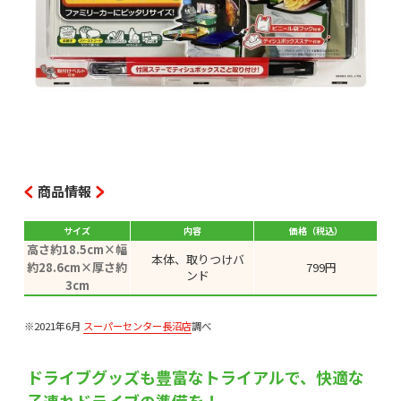
商品情報
サイズ
内容
価格（税込）
高さ約18.5cm×幅
本体、取りつけバ
約28.6cm×厚さ約
799円
ンド
3cm
※2021年6月
スーパーセンター長沼店
調べ
ドライブグッズも豊富なトライアルで、快適な