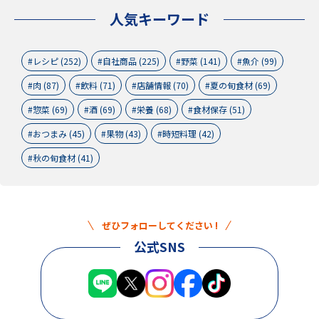
人気キーワード
レシピ (252)
自社商品 (225)
野菜 (141)
魚介 (99)
肉 (87)
飲料 (71)
店舗情報 (70)
夏の旬食材 (69)
惣菜 (69)
酒 (69)
栄養 (68)
食材保存 (51)
おつまみ (45)
果物 (43)
時短料理 (42)
秋の旬食材 (41)
ぜひフォローしてください !
公式SNS