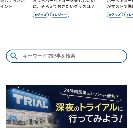
ちバーベキューを楽しむため
バーベキューに必要な物は？初心者
そろえておきたいグッズは？
がマストで準備したいグッズを紹介
ッズ
レジャー
グッズ
レジャー