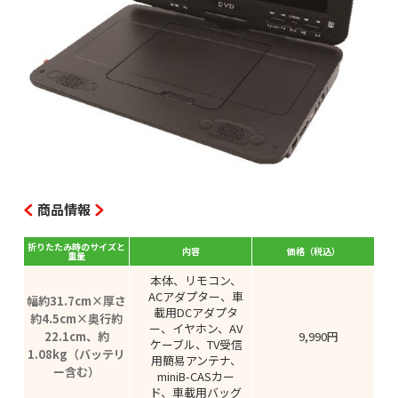
商品情報
折りたたみ時のサイズと
内容
価格（税込）
重量
本体、リモコン、
ACアダプター、車
幅約31.7cm×厚さ
載用DCアダプタ
約4.5cm×奥行約
ー、イヤホン、AV
22.1cm、約
9,990円
ケーブル、TV受信
1.08kg（バッテリ
用簡易アンテナ、
ー含む）
miniB-CASカー
ド、車載用バッグ