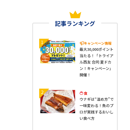
記事ランキング
1
キャンペーン情報
最大30,000ポイント
当たる！「トライア
ル西友 合同 夏ドカ
ン！キャンペーン」
開催！
2
食
ウナギは“温め方”で
一味変わる！魚のプ
ロが実践するおいし
い食べ方