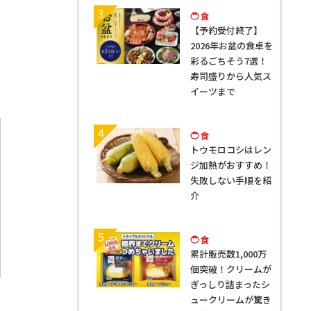
3
食
【予約受付終了】
2026年お盆の食卓を
彩るごちそう7選！
寿司盛りから人気ス
イーツまで
4
食
トウモロコシはレン
ジ加熱がおすすめ！
失敗しない手順を紹
介
5
食
累計販売数1,000万
個突破！クリームが
ぎっしり詰まったシ
ュークリームが驚き