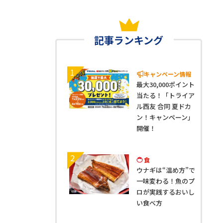
記事ランキング
1
キャンペーン情報
最大30,000ポイント
当たる！「トライア
ル西友 合同 夏ドカ
ン！キャンペーン」
開催！
2
食
ウナギは“温め方”で
一味変わる！魚のプ
ロが実践するおいし
い食べ方