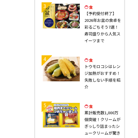
3
食
【予約受付終了】
2026年お盆の食卓を
彩るごちそう7選！
寿司盛りから人気ス
イーツまで
4
食
トウモロコシはレン
ジ加熱がおすすめ！
失敗しない手順を紹
介
5
食
累計販売数1,000万
個突破！クリームが
ぎっしり詰まったシ
ュークリームが驚き