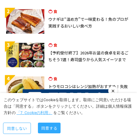
2
食
ウナギは“温め方”で一味変わる！魚のプロが
実践するおいしい食べ方
3
食
【予約受付終了】2026年お盆の食卓を彩るご
ちそう7選！寿司盛りから人気スイーツまで
4
食
トウモロコシはレンジ加熱がおすすめ！失敗
しない手順を紹介
このウェブサイトではCookieを取得します。取得にご同意いただける場
合は「同意する」 ボタンをクリックしてください。詳細は個人情報保護
5
食
方針の
「7. Cookieの利用」
をご覧ください。
累計販売数1,000万個突破！クリームがぎっし
り詰まったシュークリームが驚きの価格！
同意する
同意しない