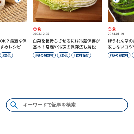
食
食
2024.01.19
2024.01.30
るには冷蔵保存が
ほうれん草の最適な茹で時間は？失
小松菜は
の保存法も解説
敗しないコツや保存方法を紹介
する適切
菜
食材保存
冬の旬食材
野菜
食材保存
冬の旬食