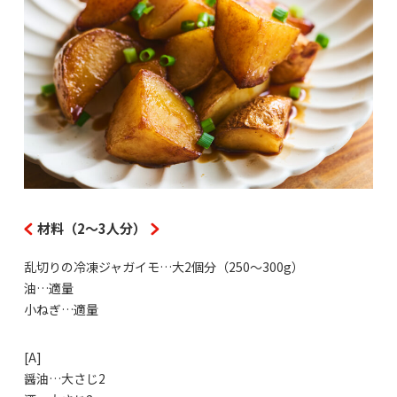
材料（2～3人分）
乱切りの冷凍ジャガイモ…大2個分（250～300g）
油…適量
小ねぎ…適量
[A]
醤油…大さじ2