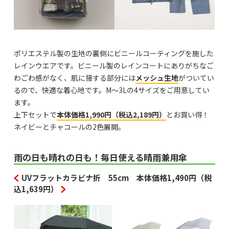
ポリエステル製の生地の裏側にビニールコーティングを施した
レインウエアです。ビニール製のレインコートにありがちなご
わごわ感がなく、肌に接する部分には
メッシュ生地
がついてい
るので、快適な着心地です。M～3Lの4サイズをご用意してい
ます。
上下セットで
本体価格1,990円（税込2,189円）
とお買い得！
ネイビーとチャコールの2色展開。
雨の日も晴れの日も！毎日使える晴雨兼用傘
UVフラットカラビナ折 55cm 本体価格1,490円（税
込1,639円）