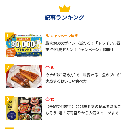
記事ランキング
1
キャンペーン情報
最大30,000ポイント当たる！「トライアル西
友 合同 夏ドカン！キャンペーン」開催！
2
食
ウナギは“温め方”で一味変わる！魚のプロが
実践するおいしい食べ方
3
食
【予約受付終了】2026年お盆の食卓を彩るご
ちそう7選！寿司盛りから人気スイーツまで