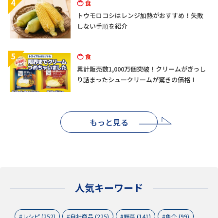
4
食
トウモロコシはレンジ加熱がおすすめ！失敗
しない手順を紹介
5
食
累計販売数1,000万個突破！クリームがぎっし
り詰まったシュークリームが驚きの価格！
もっと見る
人気キーワード
レシピ (252)
自社商品 (225)
野菜 (141)
魚介 (99)