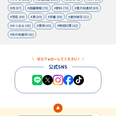
肉 (87)
店舗情報 (70)
飲料 (70)
夏の旬食材 (69)
惣菜 (69)
酒 (69)
栄養 (68)
食材保存 (51)
おつまみ (45)
果物 (43)
時短料理 (42)
秋の旬食材 (41)
ぜひフォローしてください !
公式SNS