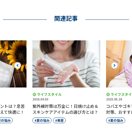
関連記事
Previous
Next
ライフスタイル
ライフスタイ
2026.04.03
2025.05.28
ントは？息苦
紫外線対策は万全に！日焼け止め＆
コバエやゴキ
えて快適に！
スキンケアアイテムの選び方とは？
対策、おすす
夏の悩み
夏の悩み
美容
夏の悩み