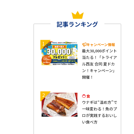
記事ランキング
1
キャンペーン情報
最大30,000ポイント
当たる！「トライア
ル西友 合同 夏ドカ
ン！キャンペーン」
開催！
2
食
ウナギは“温め方”で
一味変わる！魚のプ
ロが実践するおいし
い食べ方