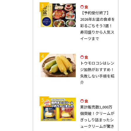
3
食
【予約受付終了】
2026年お盆の食卓を
彩るごちそう7選！
寿司盛りから人気ス
イーツまで
4
食
トウモロコシはレン
ジ加熱がおすすめ！
失敗しない手順を紹
介
5
食
累計販売数1,000万
個突破！クリームが
ぎっしり詰まったシ
ュークリームが驚き