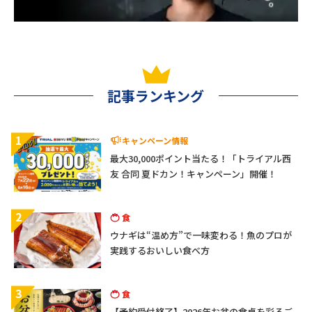
記事ランキング
1
キャンペーン情報
最大30,000ポイント当たる！「トライアル西
友 合同 夏ドカン！キャンペーン」開催！
2
食
ウナギは“温め方”で一味変わる！魚のプロが
実践するおいしい食べ方
3
食
【予約受付終了】2026年お盆の食卓を彩るご