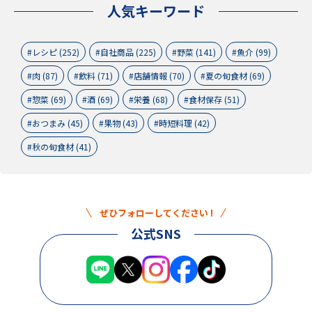
人気キーワード
レシピ (252)
自社商品 (225)
野菜 (141)
魚介 (99)
肉 (87)
飲料 (71)
店舗情報 (70)
夏の旬食材 (69)
惣菜 (69)
酒 (69)
栄養 (68)
食材保存 (51)
おつまみ (45)
果物 (43)
時短料理 (42)
秋の旬食材 (41)
ぜひフォローしてください !
公式SNS