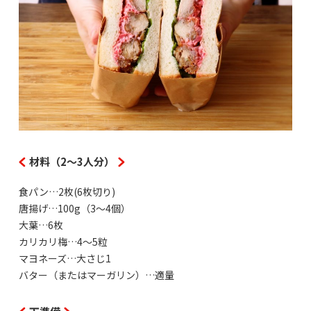
材料（2〜3人分）
食パン…2枚(6枚切り)
唐揚げ…100g（3～4個）
大葉…6枚
カリカリ梅…4～5粒
マヨネーズ…大さじ1
バター（またはマーガリン）…適量