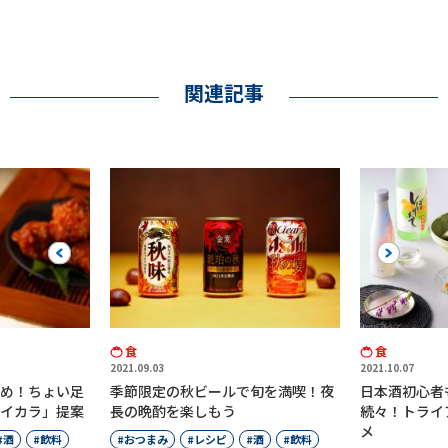
関連記事
Previous
Next
食
食
2021.09.03
2021.10.07
め！ちょい足
季節限定の秋ビールで旬を満喫！夜
日本酒初心者
イカラ」提案
長の晩酌を楽しもう
続々！トライ
メ
酒
飲料
おつまみ
レシピ
酒
飲料