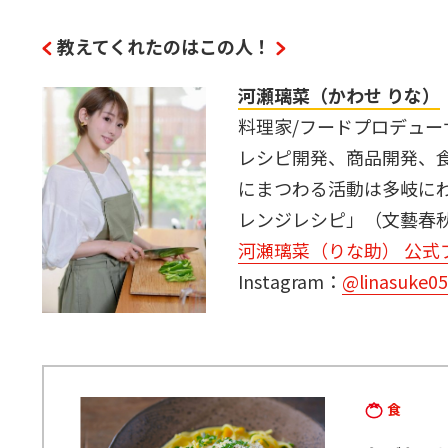
教えてくれたのはこの人！
河瀬璃菜（かわせ りな）
料理家/フードプロデュー
レシピ開発、商品開発、
にまつわる活動は多岐に
レンジレシピ」（文藝春
河瀬璃菜（りな助） 公式
Instagram：
@linasuke0
食