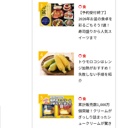
3
食
【予約受付終了】
2026年お盆の食卓を
彩るごちそう7選！
寿司盛りから人気ス
イーツまで
4
食
トウモロコシはレン
ジ加熱がおすすめ！
失敗しない手順を紹
介
5
食
累計販売数1,000万
個突破！クリームが
ぎっしり詰まったシ
ュークリームが驚き