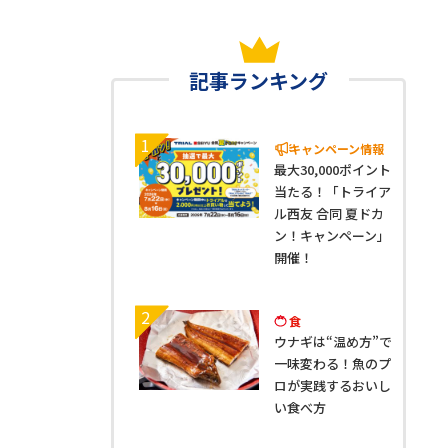
記事ランキング
1
キャンペーン情報
最大30,000ポイント
当たる！「トライア
ル西友 合同 夏ドカ
ン！キャンペーン」
開催！
2
食
ウナギは“温め方”で
一味変わる！魚のプ
ロが実践するおいし
い食べ方