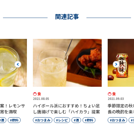
関連記事
Previous
Next
食
食
2021.08.05
2021.09.03
案！レモンサ
ハイボール派におすすめ！ちょい足
季節限定の秋
宵を満喫
し唐揚げで楽しむ「ハイカラ」提案
長の晩酌を楽
酒
飲料
おつまみ
レシピ
酒
飲料
おつまみ