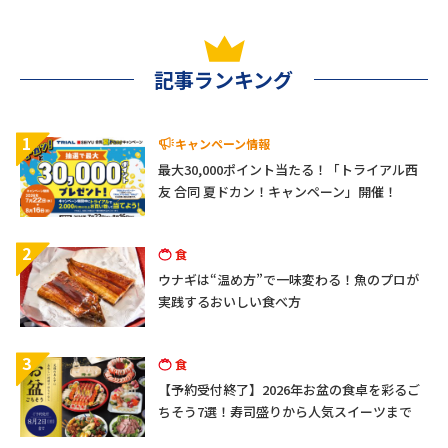
記事ランキング
1
キャンペーン情報
最大30,000ポイント当たる！「トライアル西
友 合同 夏ドカン！キャンペーン」開催！
2
食
ウナギは“温め方”で一味変わる！魚のプロが
実践するおいしい食べ方
3
食
【予約受付終了】2026年お盆の食卓を彩るご
ちそう7選！寿司盛りから人気スイーツまで