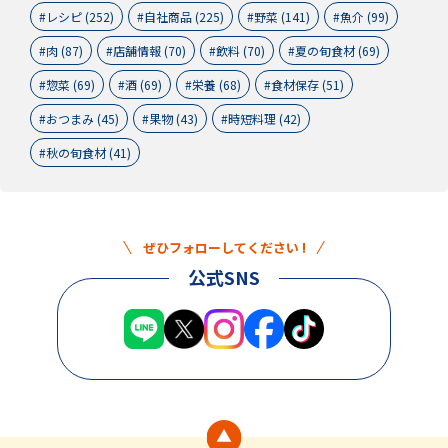
レシピ (252)
自社商品 (225)
野菜 (141)
魚介 (99)
肉 (87)
店舗情報 (70)
飲料 (70)
夏の旬食材 (69)
惣菜 (69)
酒 (69)
栄養 (68)
食材保存 (51)
おつまみ (45)
果物 (43)
時短料理 (42)
秋の旬食材 (41)
ぜひフォローしてください !
公式SNS