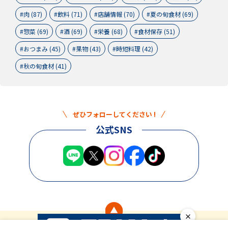
肉 (87)
飲料 (71)
店舗情報 (70)
夏の旬食材 (69)
惣菜 (69)
酒 (69)
栄養 (68)
食材保存 (51)
おつまみ (45)
果物 (43)
時短料理 (42)
秋の旬食材 (41)
ぜひフォローしてください !
公式SNS