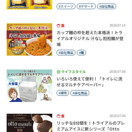
スイーツ
デザート
自社商品
食
2026.07.14
カップ麺の枠を超えた本格派！トラ
イアルオリジナル 汁なし担担麺が登
場
自社商品
麺
ライフスタイル
2026.07.06
いろいろ使えて便利！「トイレに流
せるマルチケアペーパー」
掃除
自社商品
食
2026.07.06
リッチな8分間を！トライアルのプレ
ミアムアイスに新シリーズ「Otto