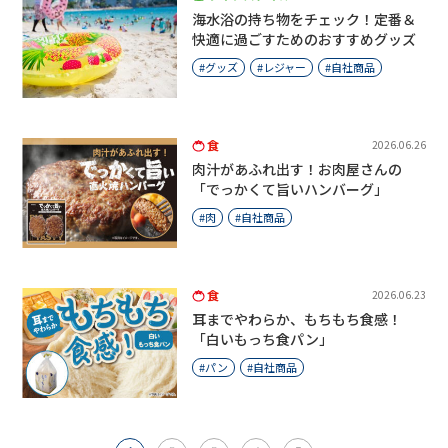
海水浴の持ち物をチェック！定番＆
快適に過ごすためのおすすめグッズ
グッズ
レジャー
自社商品
食
2026.06.26
肉汁があふれ出す！お肉屋さんの
「でっかくて旨いハンバーグ」
肉
自社商品
食
2026.06.23
耳までやわらか、もちもち食感！
「白いもっち食パン」
パン
自社商品