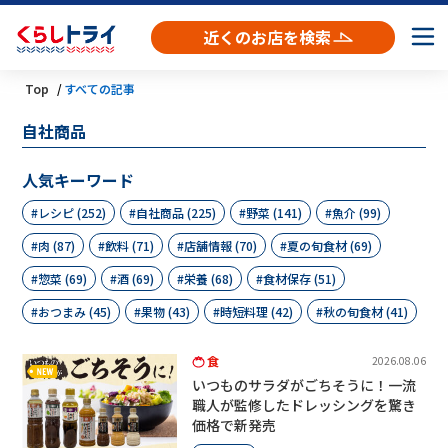
近くのお店を検索
Top
すべての記事
自社商品
人気キーワード
レシピ (252)
自社商品 (225)
野菜 (141)
魚介 (99)
肉 (87)
飲料 (71)
店舗情報 (70)
夏の旬食材 (69)
惣菜 (69)
酒 (69)
栄養 (68)
食材保存 (51)
おつまみ (45)
果物 (43)
時短料理 (42)
秋の旬食材 (41)
食
2026.08.06
いつものサラダがごちそうに！一流
職人が監修したドレッシングを驚き
価格で新発売