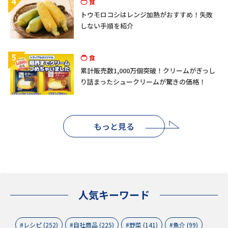
4
食
トウモロコシはレンジ加熱がおすすめ！失敗
しない手順を紹介
5
食
累計販売数1,000万個突破！クリームがぎっし
り詰まったシュークリームが驚きの価格！
もっと見る
人気キーワード
レシピ (252)
自社商品 (225)
野菜 (141)
魚介 (99)