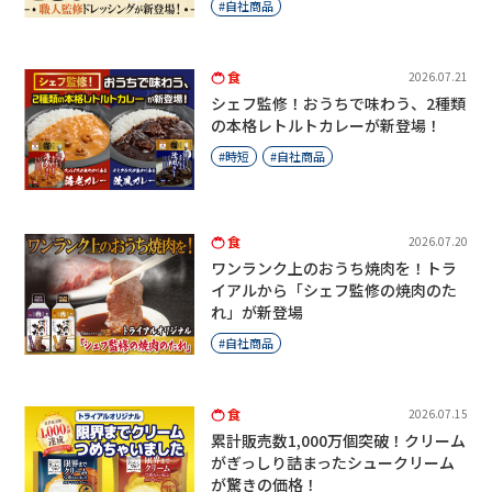
自社商品
食
2026.07.21
シェフ監修！おうちで味わう、2種類
の本格レトルトカレーが新登場！
時短
自社商品
食
2026.07.20
ワンランク上のおうち焼肉を！トラ
イアルから「シェフ監修の焼肉のた
れ」が新登場
自社商品
食
2026.07.15
累計販売数1,000万個突破！クリーム
がぎっしり詰まったシュークリーム
が驚きの価格！