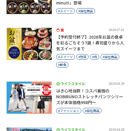
minuti」登場
スイーツ
自社商品
食
2026.07.01
【予約受付終了】2026年お盆の食卓
を彩るごちそう7選！寿司盛りから人
気スイーツまで
スイーツ
惣菜
肉
自社商品
鮮魚
ライフスタイル
2026.06.29
はき心地抜群！コスパ最強の
NOBIRUNOストレッチパンツシリー
ズが本体価格998円～
ファッション
自社商品
ライフスタイル
2026.06.29