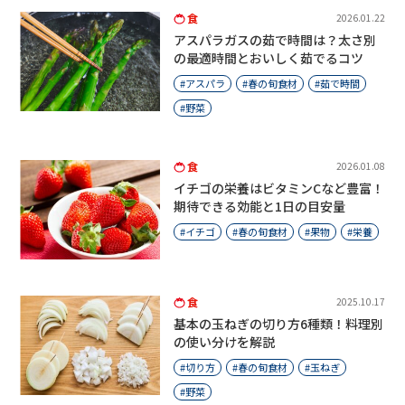
食
2026.01.22
アスパラガスの茹で時間は？太さ別
の最適時間とおいしく茹でるコツ
アスパラ
春の旬食材
茹で時間
野菜
食
2026.01.08
イチゴの栄養はビタミンCなど豊富！
期待できる効能と1日の目安量
イチゴ
春の旬食材
果物
栄養
食
2025.10.17
基本の玉ねぎの切り方6種類！料理別
の使い分けを解説
切り方
春の旬食材
玉ねぎ
野菜