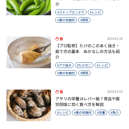
介
スナップエンドウ
レシピ
春の旬食材
野菜
食
2026.03.26
【プロ監修】たけのこのあく抜き・
茹で方の基本 ぬかなしの方法も紹
介
アク抜き
たけのこ
レシピ
春の旬食材
野菜
食
2026.03.19
アサリの栄養はレバー級？貧血や疲
労回復に効く食べ方を解説
レシピ
春の旬食材
栄養
魚介