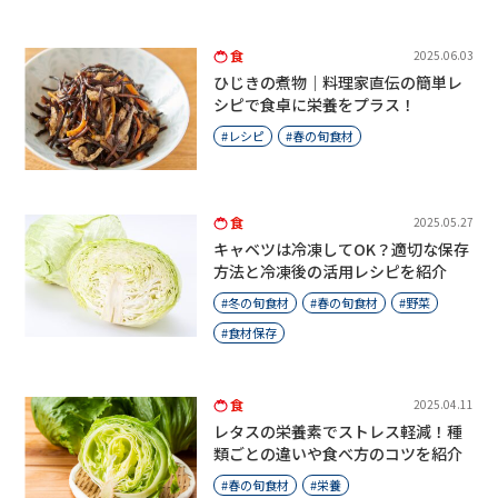
食
2025.06.03
ひじきの煮物｜料理家直伝の簡単レ
シピで食卓に栄養をプラス！
レシピ
春の旬食材
食
2025.05.27
キャベツは冷凍してOK？適切な保存
方法と冷凍後の活用レシピを紹介
冬の旬食材
春の旬食材
野菜
食材保存
食
2025.04.11
レタスの栄養素でストレス軽減！種
類ごとの違いや食べ方のコツを紹介
春の旬食材
栄養