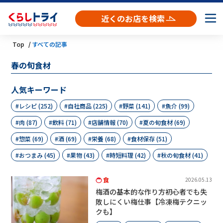
近くのお店を検索
Top
すべての記事
春の旬食材
人気キーワード
レシピ (252)
自社商品 (225)
野菜 (141)
魚介 (99)
肉 (87)
飲料 (71)
店舗情報 (70)
夏の旬食材 (69)
惣菜 (69)
酒 (69)
栄養 (68)
食材保存 (51)
おつまみ (45)
果物 (43)
時短料理 (42)
秋の旬食材 (41)
食
2026.05.13
梅酒の基本的な作り方――初心者でも失
敗しにくい梅仕事【冷凍梅テクニッ
クも】