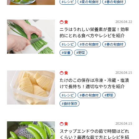
レシピ
夏の旬食材
春の旬食材
食
2026.04.22
ニラはうれしい栄養素が豊富！効率
的にとれる食べ方やレシピを紹介
レシピ
冬の旬食材
春の旬食材
栄養
野菜
食
2026.04.15
たけのこの保存は冷凍・冷蔵・塩漬
けで長持ち！適切なやり方を紹介
レシピ
春の旬食材
野菜
食材保存
食
2026.04.15
スナップエンドウの茹で時間はどれ
くらい？最適な茹で方とレシピを紹