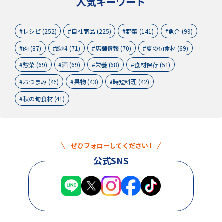
人気キーワード
レシピ (252)
自社商品 (225)
野菜 (141)
魚介 (99)
肉 (87)
飲料 (71)
店舗情報 (70)
夏の旬食材 (69)
惣菜 (69)
酒 (69)
栄養 (68)
食材保存 (51)
おつまみ (45)
果物 (43)
時短料理 (42)
秋の旬食材 (41)
ぜひフォローしてください !
公式SNS