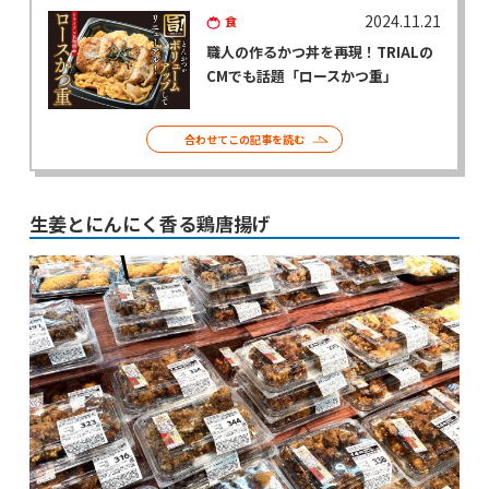
2024.11.21
食
職人の作るかつ丼を再現！TRIALの
CMでも話題「ロースかつ重」
合わせてこの記事を読む
生姜とにんにく香る鶏唐揚げ