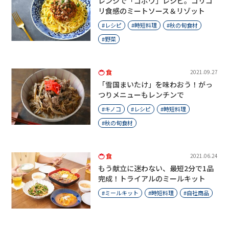
レンジで「ゴボウ」レシピ。コリコ
リ食感のミートソース＆リゾット
レシピ
時短料理
秋の旬食材
野菜
食
2021.09.27
「雪国まいたけ」を味わおう！がっ
つりメニューもレンチンで
キノコ
レシピ
時短料理
秋の旬食材
食
2021.06.24
もう献立に迷わない、最短2分で1品
完成！トライアルのミールキット
ミールキット
時短料理
自社商品