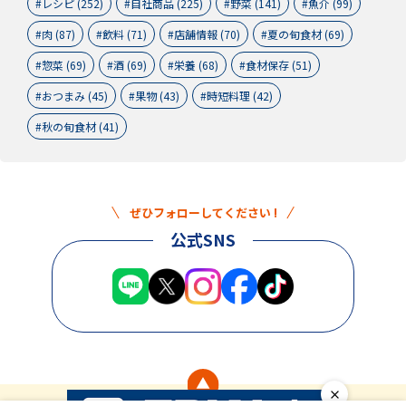
レシピ (252)
自社商品 (225)
野菜 (141)
魚介 (99)
肉 (87)
飲料 (71)
店舗情報 (70)
夏の旬食材 (69)
惣菜 (69)
酒 (69)
栄養 (68)
食材保存 (51)
おつまみ (45)
果物 (43)
時短料理 (42)
秋の旬食材 (41)
ぜひフォローしてください !
公式SNS