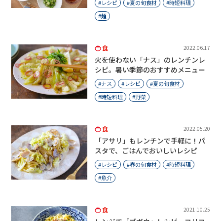
レシピ
夏の旬食材
時短料理
麺
食
2022.06.17
火を使わない「ナス」のレンチンレ
シピ。暑い季節のおすすめメニュー
ナス
レシピ
夏の旬食材
時短料理
野菜
食
2022.05.20
「アサリ」もレンチンで手軽に！パ
スタで、ごはんでおいしいレシピ
レシピ
春の旬食材
時短料理
魚介
食
2021.10.25