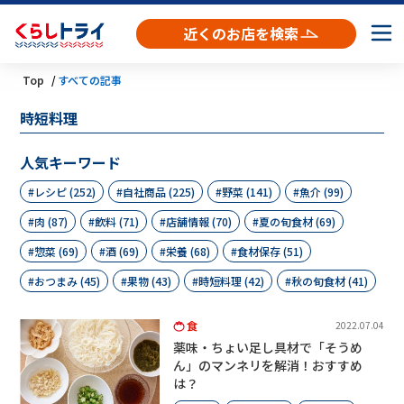
近くのお店を検索
Top
すべての記事
時短料理
人気キーワード
レシピ (252)
自社商品 (225)
野菜 (141)
魚介 (99)
肉 (87)
飲料 (71)
店舗情報 (70)
夏の旬食材 (69)
惣菜 (69)
酒 (69)
栄養 (68)
食材保存 (51)
おつまみ (45)
果物 (43)
時短料理 (42)
秋の旬食材 (41)
食
2022.07.04
薬味・ちょい足し具材で「そうめ
ん」のマンネリを解消！おすすめ
は？