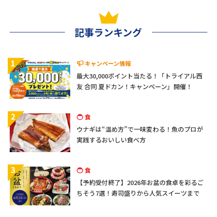
記事ランキング
1
キャンペーン情報
最大30,000ポイント当たる！「トライアル西
友 合同 夏ドカン！キャンペーン」開催！
2
食
ウナギは“温め方”で一味変わる！魚のプロが
実践するおいしい食べ方
3
食
【予約受付終了】2026年お盆の食卓を彩るご
ちそう7選！寿司盛りから人気スイーツまで