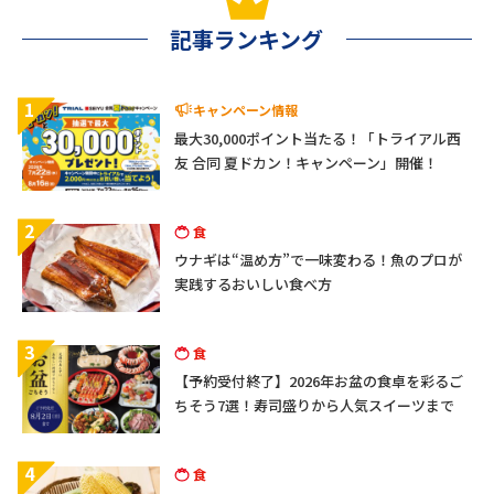
記事ランキング
1
キャンペーン情報
最大30,000ポイント当たる！「トライアル西
友 合同 夏ドカン！キャンペーン」開催！
2
食
ウナギは“温め方”で一味変わる！魚のプロが
実践するおいしい食べ方
3
食
【予約受付終了】2026年お盆の食卓を彩るご
ちそう7選！寿司盛りから人気スイーツまで
4
食