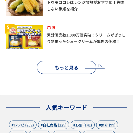
トウモロコシはレンジ加熱がおすすめ！失敗
しない手順を紹介
5
食
累計販売数1,000万個突破！クリームがぎっし
り詰まったシュークリームが驚きの価格！
もっと見る
人気キーワード
レシピ (252)
自社商品 (225)
野菜 (141)
魚介 (99)