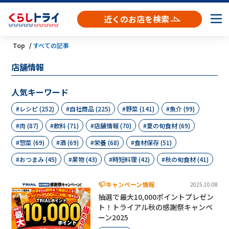
近くのお店を検索
Top
すべての記事
店舗情報
人気キーワード
レシピ (252)
自社商品 (225)
野菜 (141)
魚介 (99)
肉 (87)
飲料 (71)
店舗情報 (70)
夏の旬食材 (69)
惣菜 (69)
酒 (69)
栄養 (68)
食材保存 (51)
おつまみ (45)
果物 (43)
時短料理 (42)
秋の旬食材 (41)
キャンペーン情報
2025.10.08
抽選で最大10,000ポイントプレゼン
ト！トライアル秋の感謝祭キャンペ
ーン2025