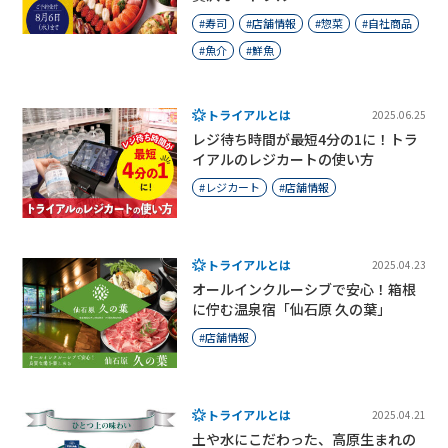
寿司
店舗情報
惣菜
自社商品
魚介
鮮魚
トライアルとは
2025.06.25
レジ待ち時間が最短4分の1に！トラ
イアルのレジカートの使い方
レジカート
店舗情報
トライアルとは
2025.04.23
オールインクルーシブで安心！箱根
に佇む温泉宿「仙石原 久の葉」
店舗情報
トライアルとは
2025.04.21
土や水にこだわった、高原生まれの