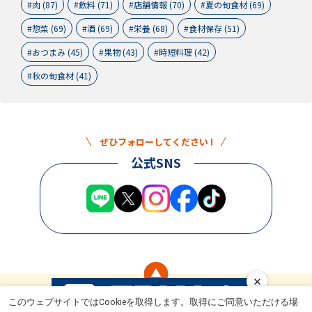
肉 (87)
飲料 (71)
店舗情報 (70)
夏の旬食材 (69)
惣菜 (69)
酒 (69)
栄養 (68)
食材保存 (51)
おつまみ (45)
果物 (43)
時短料理 (42)
秋の旬食材 (41)
ぜひフォローしてください !
公式SNS
このウェブサイトではCookieを取得します。取得にご同意いただける場