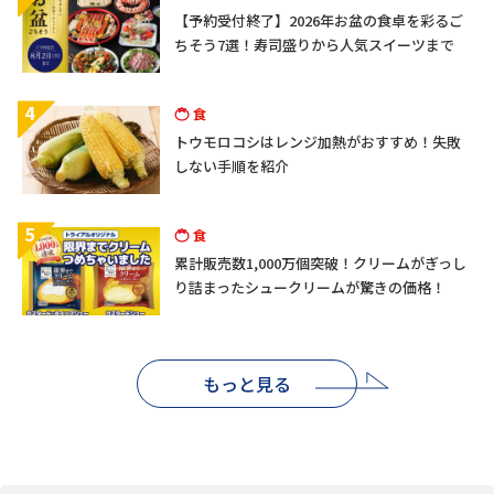
【予約受付終了】2026年お盆の食卓を彩るご
ちそう7選！寿司盛りから人気スイーツまで
4
食
トウモロコシはレンジ加熱がおすすめ！失敗
しない手順を紹介
5
食
累計販売数1,000万個突破！クリームがぎっし
り詰まったシュークリームが驚きの価格！
もっと見る