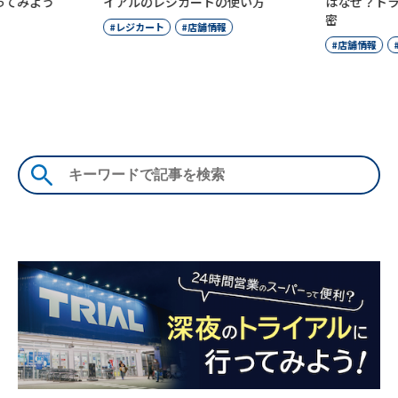
てみよう
イアルのレジカートの使い方
はなぜ？トラ
密
レジカート
店舗情報
店舗情報