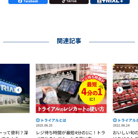
関連記事
Previous
Next
トライアルとは
トライアルと
2025.06.25
2021.06.24
ーって便利？深
レジ待ち時間が最短4分の1に！トラ
おいしい旬の