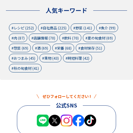
人気キーワード
レシピ (252)
自社商品 (225)
野菜 (141)
魚介 (99)
肉 (87)
店舗情報 (70)
飲料 (70)
夏の旬食材 (69)
惣菜 (69)
酒 (69)
栄養 (68)
食材保存 (51)
おつまみ (45)
果物 (43)
時短料理 (42)
秋の旬食材 (41)
ぜひフォローしてください !
公式SNS