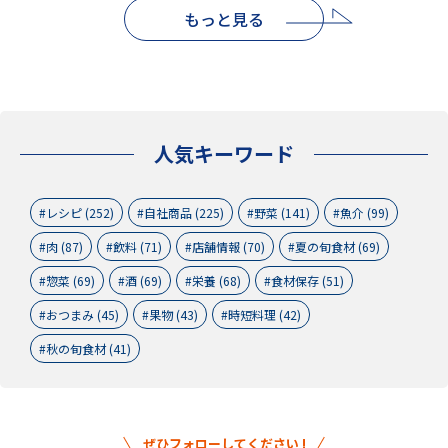
もっと見る
人気キーワード
レシピ (252)
自社商品 (225)
野菜 (141)
魚介 (99)
肉 (87)
飲料 (71)
店舗情報 (70)
夏の旬食材 (69)
惣菜 (69)
酒 (69)
栄養 (68)
食材保存 (51)
おつまみ (45)
果物 (43)
時短料理 (42)
秋の旬食材 (41)
ぜひフォローしてください !