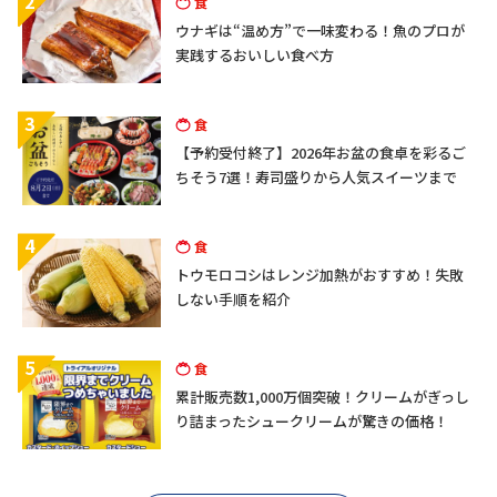
2
食
ウナギは“温め方”で一味変わる！魚のプロが
実践するおいしい食べ方
3
食
【予約受付終了】2026年お盆の食卓を彩るご
ちそう7選！寿司盛りから人気スイーツまで
4
食
トウモロコシはレンジ加熱がおすすめ！失敗
しない手順を紹介
5
食
累計販売数1,000万個突破！クリームがぎっし
り詰まったシュークリームが驚きの価格！