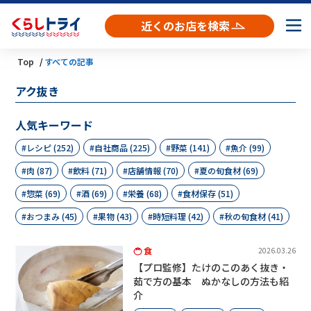
近くのお店を検索
Top
すべての記事
アク抜き
人気キーワード
レシピ (252)
自社商品 (225)
野菜 (141)
魚介 (99)
肉 (87)
飲料 (71)
店舗情報 (70)
夏の旬食材 (69)
惣菜 (69)
酒 (69)
栄養 (68)
食材保存 (51)
おつまみ (45)
果物 (43)
時短料理 (42)
秋の旬食材 (41)
食
2026.03.26
【プロ監修】たけのこのあく抜き・
茹で方の基本 ぬかなしの方法も紹
介