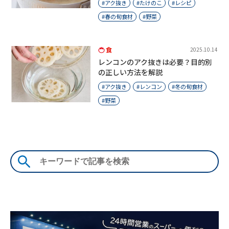
アク抜き
たけのこ
レシピ
春の旬食材
野菜
食
2025.10.14
レンコンのアク抜きは必要？目的別
の正しい方法を解説
アク抜き
レンコン
冬の旬食材
野菜