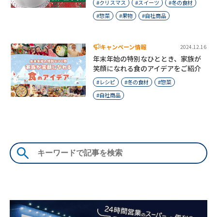
クリスマス
スイーツ
冬の食材
惣菜
果物
自社商品
キャンペーン情報
2024.12.16
年末年始の特別なひととき、家族が
笑顔になれる食のアイデアをご紹介
レシピ
冬の食材
惣菜
自社商品