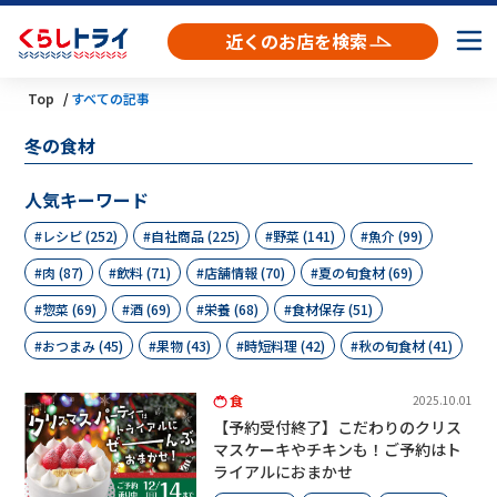
近くのお店を検索
Top
すべての記事
冬の食材
人気キーワード
レシピ (252)
自社商品 (225)
野菜 (141)
魚介 (99)
肉 (87)
飲料 (71)
店舗情報 (70)
夏の旬食材 (69)
惣菜 (69)
酒 (69)
栄養 (68)
食材保存 (51)
おつまみ (45)
果物 (43)
時短料理 (42)
秋の旬食材 (41)
食
2025.10.01
【予約受付終了】こだわりのクリス
マスケーキやチキンも！ご予約はト
ライアルにおまかせ