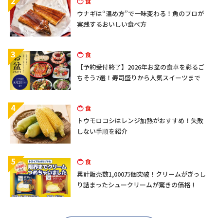
2
食
ウナギは“温め方”で一味変わる！魚のプロが
実践するおいしい食べ方
3
食
【予約受付終了】2026年お盆の食卓を彩るご
ちそう7選！寿司盛りから人気スイーツまで
4
食
トウモロコシはレンジ加熱がおすすめ！失敗
しない手順を紹介
5
食
累計販売数1,000万個突破！クリームがぎっし
り詰まったシュークリームが驚きの価格！