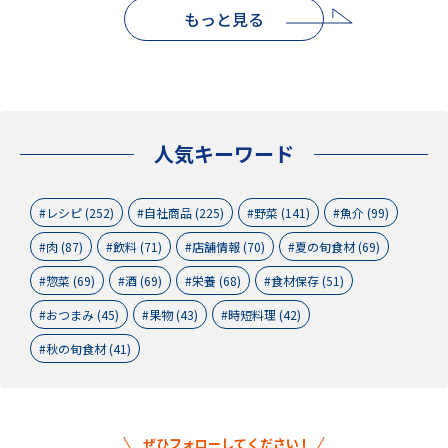
もっと見る
人気キーワード
レシピ (252)
自社商品 (225)
野菜 (141)
魚介 (99)
肉 (87)
飲料 (71)
店舗情報 (70)
夏の旬食材 (69)
惣菜 (69)
酒 (69)
栄養 (68)
食材保存 (51)
おつまみ (45)
果物 (43)
時短料理 (42)
秋の旬食材 (41)
ぜひフォローしてください !