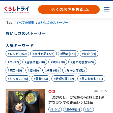
近くのお店を検索
Top
すべての記事
おいしさのストーリー
おいしさのストーリー
人気キーワード
レシピ (252)
自社商品 (225)
野菜 (141)
魚介 (99)
肉 (87)
店舗情報 (70)
飲料 (70)
夏の旬食材 (69)
惣菜 (69)
酒 (69)
栄養 (68)
食材保存 (51)
おつまみ (45)
果物 (43)
時短料理 (42)
秋の旬食材 (41)
食
2021.07.27
「漁師めし」は究極の時短料理！新
鮮なカツオの絶品レシピ2品
レシピ
夏の旬食材
魚介