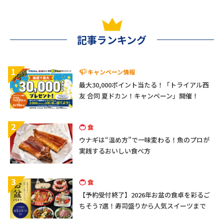
記事ランキング
1
キャンペーン情報
最大30,000ポイント当たる！「トライアル西
友 合同 夏ドカン！キャンペーン」開催！
2
食
ウナギは“温め方”で一味変わる！魚のプロが
実践するおいしい食べ方
3
食
【予約受付終了】2026年お盆の食卓を彩るご
ちそう7選！寿司盛りから人気スイーツまで