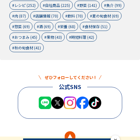
レシピ (252)
自社商品 (225)
野菜 (141)
魚介 (99)
肉 (87)
店舗情報 (70)
飲料 (70)
夏の旬食材 (69)
惣菜 (69)
酒 (69)
栄養 (68)
食材保存 (51)
おつまみ (45)
果物 (43)
時短料理 (42)
秋の旬食材 (41)
ぜひフォローしてください !
公式SNS