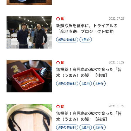
食
2021.07.27
新鮮な魚を食卓に。トライアルの
「産地直送」プロジェクト始動
夏の旬食材
魚介
食
2021.06.29
無投薬！鹿児島の湧水で育った「旨
水（うまみ）の鰻」【後編】
夏の旬食材
産地
魚介
食
2021.06.29
無投薬！鹿児島の湧水で育った「旨
水（うまみ）の鰻」【前編】
夏の旬食材
産地
魚介