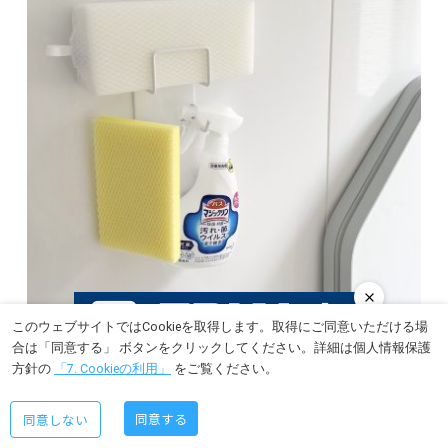
このウェブサイトではCookieを取得します。取得にご同意いただける場
合は「同意する」 ボタンをクリックしてください。詳細は個人情報保護
出典：
みなさんInstagram
方針の
「7. Cookieの利用」
をご覧ください。
浴室内のカウンターや床に、掃除グッズやシャンプーなどを直
同意する
同意しない
接置いておくと、
接点にヌメリやカビが発生する
ので要注意！