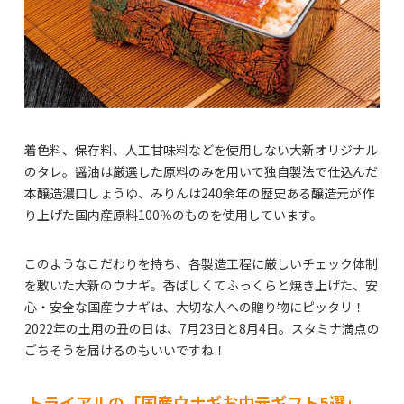
着色料、保存料、人工甘味料などを使用しない大新オリジナル
のタレ。醤油は厳選した原料のみを用いて独自製法で仕込んだ
本醸造濃口しょうゆ、みりんは240余年の歴史ある醸造元が作
り上げた国内産原料100％のものを使用しています。
このようなこだわりを持ち、各製造工程に厳しいチェック体制
を敷いた大新のウナギ。香ばしくてふっくらと焼き上げた、安
心・安全な国産ウナギは、大切な人への贈り物にピッタリ！
2022年の土用の丑の日は、7月23日と8月4日。スタミナ満点の
ごちそうを届けるのもいいですね！
トライアルの「国産ウナギお中元ギフト5選」