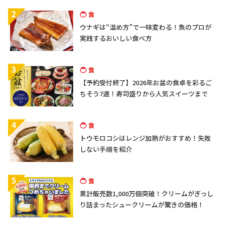
2
食
ウナギは“温め方”で一味変わる！魚のプロが
実践するおいしい食べ方
3
食
【予約受付終了】2026年お盆の食卓を彩るご
ちそう7選！寿司盛りから人気スイーツまで
4
食
トウモロコシはレンジ加熱がおすすめ！失敗
しない手順を紹介
5
食
累計販売数1,000万個突破！クリームがぎっし
り詰まったシュークリームが驚きの価格！