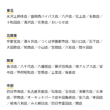
東北
水沢上姉体店／盛岡西バイパス店／八戸店／北上店／名取店／
十和田店／滝沢店／花巻店／おいらせ店
北関東
宇都宮店／酒々井店／つくば学園都市店／旭川口店／石下店／
大田原店／筑西店／小山店／笠間店／八街店／間々田店
関東
長沼店／八千代店／八幡宿店／藤沢羽鳥店／南アルプス店／安
中店／甲府昭和店／笠懸店／上里店／板倉店
中部
四日市南店／名古屋茶屋店／松坂店／玉垣店／津藤方店／久保
店／伊勢店／オーキッドパーク店半田亀崎店／安八店／幸田店
／岐南八剣店／みえ朝日店／四日市富田店／関店