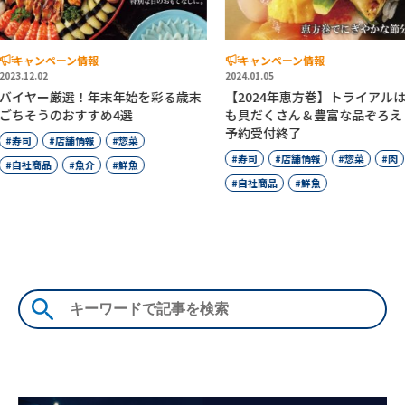
キャンペーン情報
キャンペーン
2024.01.05
2024.11.06
始を彩る歳末
【2024年恵方巻】トライアルは今年
【予約受付終
選
も具だくさん＆豊富な品ぞろえ！※
の価格で！贅
予約受付終了
うのおすすめ
惣菜
寿司
店舗情報
惣菜
肉
寿司
店舗
鮮魚
自社商品
鮮魚
自社商品