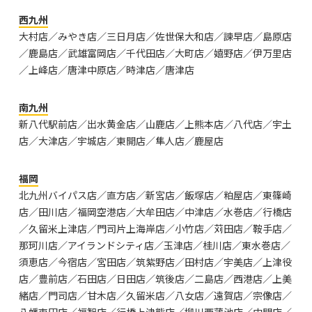
西九州
大村店／みやき店／三日月店／佐世保大和店／諫早店／島原店
／鹿島店／武雄富岡店／千代田店／大町店／嬉野店／伊万里店
／上峰店／唐津中原店／時津店／唐津店
南九州
新八代駅前店／出水黄金店／山鹿店／上熊本店／八代店／宇土
店／大津店／宇城店／東開店／隼人店／鹿屋店
福岡
北九州バイパス店／直方店／新宮店／飯塚店／粕屋店／東篠崎
店／田川店／福岡空港店／大牟田店／中津店／水巻店／行橋店
／久留米上津店／門司片上海岸店／小竹店／苅田店／鞍手店／
那珂川店／アイランドシティ店／玉津店／桂川店／東水巻店／
須恵店／今宿店／宮田店／筑紫野店／田村店／宇美店／上津役
店／豊前店／石田店／日田店／筑後店／二島店／西港店／上美
緒店／門司店／甘木店／久留米店／八女店／遠賀店／宗像店／