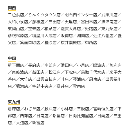
関西
二色浜店／りんくうタウン店／明石西インター店／武庫川店／
大和小泉店／彦根店／三田店／天理店／富田林店／摂津南店／
東岡山店／宝来店／和泉店／滋賀大津店／姫路店／東九条店／
彦根松原店／寝屋川大成店／阪南店／湖南店／近江八幡店／養
父店／箕面森町店／橿原店／桜井粟殿店／御所店
中国
新下関店／長府店／宇部店／浜田店／小月店／際波店／防府店
／東岐波店／益田店／松江店／下松店／鳥取千代水店／米子大
谷店／大竹店／出雲白枝店／叶店／琴浦店／周南店／出雲斐川
店／境港店／宇部中央店／柳井店／雲南店
東九州
別府店／わさだ店／敷戸店／小林店／三股店／宮崎恒久店／下
郡店／西都店／日南店／都農店／日向比知屋店／日向店／三重
店／大道店／新富店