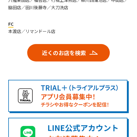
八幡東田店／福智店／行橋上津熊店／柳川西蒲池店／中間店／
脇田店／田川後藤寺／大刀洗店
FC
本渡店／リマンドール店
近くのお店を検索