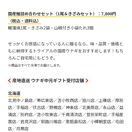
国産鰻詰め合わせセット（1尾＆きざみセット）：7,800円
（税込・送料込）
鰻蒲焼1尾・きざみ2袋・山椒付き小袋たれ3個
せっかくお世話になっている人に贈るなら、味・品質・価格と
もに納得するトライアルの国産ウナギをおすすめします！もち
ろんご自宅用にもどうぞ。
※商品はすべて冷凍でお届けします。
産地直送 ウナギ中元ギフト受付店舗
北海道
北見中ノ島店／帯広東店／苫小牧西店／旭川店／上磯店／厚別
店／手稲店／伏古店／野幌店／神楽店／北美原店／永山店／益
浦店／別府店／苫小牧東店／千歳清流店／登別栄町店／手稲星
置店／岩見沢店／釧路川端店／恵庭島松店／小樽朝里店／屯田
店／月寒店