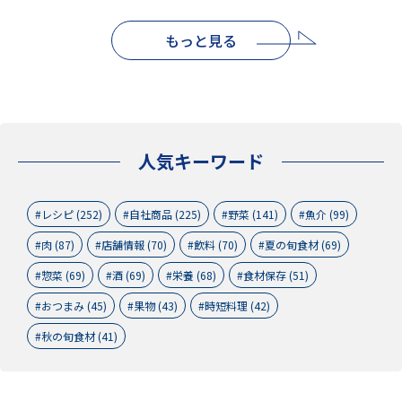
もっと見る
人気キーワード
レシピ (252)
自社商品 (225)
野菜 (141)
魚介 (99)
肉 (87)
店舗情報 (70)
飲料 (70)
夏の旬食材 (69)
惣菜 (69)
酒 (69)
栄養 (68)
食材保存 (51)
おつまみ (45)
果物 (43)
時短料理 (42)
秋の旬食材 (41)