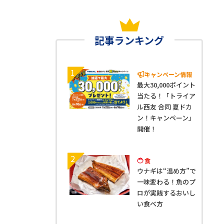
記事ランキング
1
キャンペーン情報
最大30,000ポイント
当たる！「トライア
ル西友 合同 夏ドカ
ン！キャンペーン」
開催！
2
食
ウナギは“温め方”で
一味変わる！魚のプ
ロが実践するおいし
い食べ方