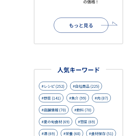
の価格！
もっと見る
人気キーワード
レシピ (252)
自社商品 (225)
野菜 (141)
魚介 (99)
肉 (87)
店舗情報 (70)
飲料 (70)
夏の旬食材 (69)
惣菜 (69)
酒 (69)
栄養 (68)
食材保存 (51)