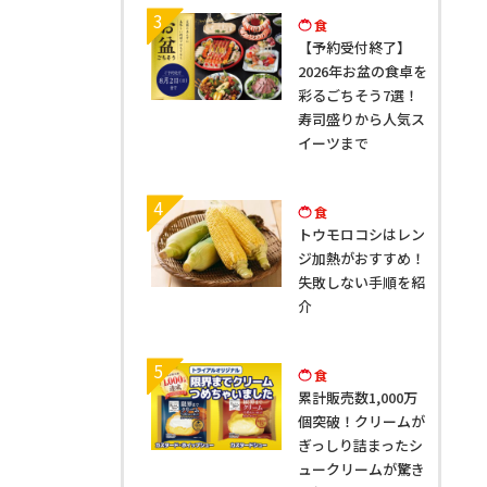
3
食
【予約受付終了】
2026年お盆の食卓を
彩るごちそう7選！
寿司盛りから人気ス
イーツまで
4
食
トウモロコシはレン
ジ加熱がおすすめ！
失敗しない手順を紹
介
5
食
累計販売数1,000万
個突破！クリームが
ぎっしり詰まったシ
ュークリームが驚き