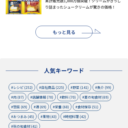
累計販売数1,000万個突破！クリームがぎっし
り詰まったシュークリームが驚きの価格！
もっと見る
人気キーワード
レシピ (252)
自社商品 (225)
野菜 (141)
魚介 (99)
肉 (87)
店舗情報 (70)
飲料 (70)
夏の旬食材 (69)
惣菜 (69)
酒 (69)
栄養 (68)
食材保存 (51)
おつまみ (45)
果物 (43)
時短料理 (42)
秋の旬食材 (41)