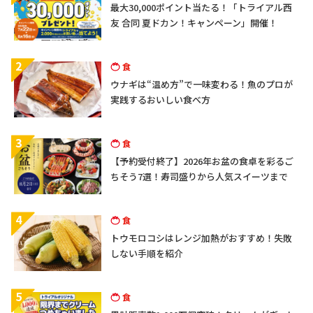
最大30,000ポイント当たる！「トライアル西
友 合同 夏ドカン！キャンペーン」開催！
2
食
ウナギは“温め方”で一味変わる！魚のプロが
実践するおいしい食べ方
3
食
【予約受付終了】2026年お盆の食卓を彩るご
ちそう7選！寿司盛りから人気スイーツまで
4
食
トウモロコシはレンジ加熱がおすすめ！失敗
しない手順を紹介
5
食