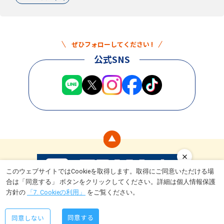
ぜひフォローしてください !
公式SNS
このウェブサイトではCookieを取得します。取得にご同意いただける場
合は「同意する」 ボタンをクリックしてください。詳細は個人情報保護
食
ライフスタイル
トライアルとは
キャンペーン情報
運営会社
方針の
「7. Cookieの利用」
をご覧ください。
Copyright © TRIAL Company Inc. All rights reserved.
同意する
同意しない