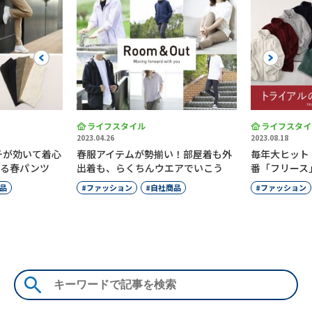
Previous
Next
ライフスタイル
ライフスタイ
2023.04.26
2023.08.18
チが効いて着心
春服アイテムが勢揃い！部屋着も外
毎年大ヒット
なる春パンツ
出着も、らくちんウエアでいこう
番「フリース
品
ファッション
自社商品
ファッション