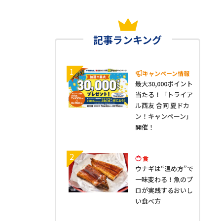
記事ランキング
1
キャンペーン情報
最大30,000ポイント
当たる！「トライア
ル西友 合同 夏ドカ
ン！キャンペーン」
開催！
2
食
ウナギは“温め方”で
一味変わる！魚のプ
ロが実践するおいし
い食べ方