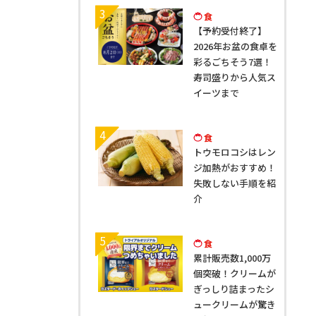
3
食
【予約受付終了】
2026年お盆の食卓を
彩るごちそう7選！
寿司盛りから人気ス
イーツまで
4
食
トウモロコシはレン
ジ加熱がおすすめ！
失敗しない手順を紹
介
5
食
累計販売数1,000万
個突破！クリームが
ぎっしり詰まったシ
ュークリームが驚き