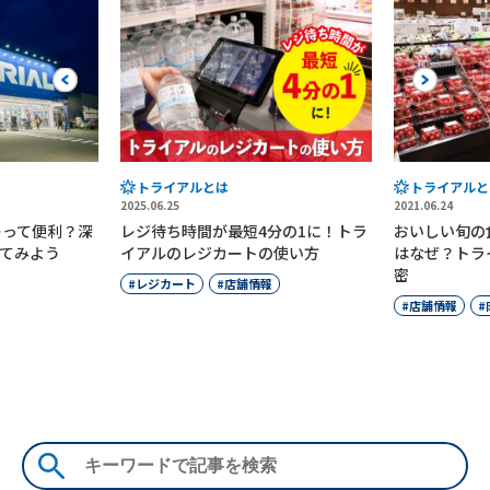
Previous
Next
トライアルとは
トライアルと
2025.06.25
2021.06.24
ーって便利？深
レジ待ち時間が最短4分の1に！トラ
おいしい旬の
てみよう
イアルのレジカートの使い方
はなぜ？トラ
密
レジカート
店舗情報
店舗情報