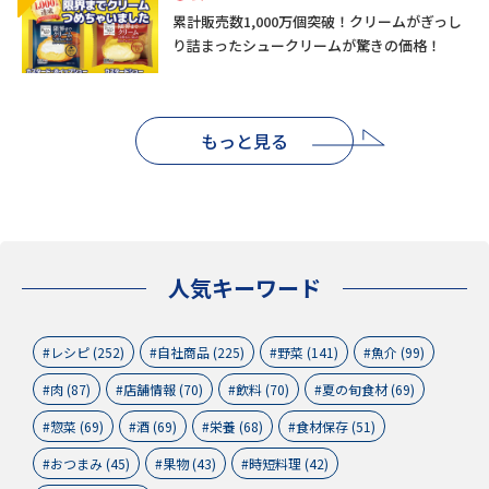
累計販売数1,000万個突破！クリームがぎっし
り詰まったシュークリームが驚きの価格！
もっと見る
人気キーワード
レシピ (252)
自社商品 (225)
野菜 (141)
魚介 (99)
肉 (87)
店舗情報 (70)
飲料 (70)
夏の旬食材 (69)
惣菜 (69)
酒 (69)
栄養 (68)
食材保存 (51)
おつまみ (45)
果物 (43)
時短料理 (42)