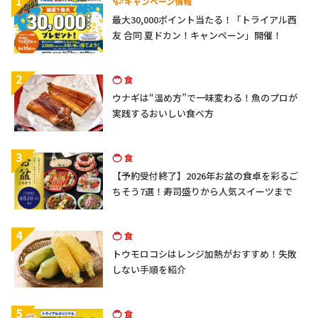
1
キャンペーン情報
最大30,000ポイント当たる！「トライアル西
友 合同 夏ドカン！キャンペーン」開催！
2
食
ウナギは“温め方”で一味変わる！魚のプロが
実践するおいしい食べ方
3
食
【予約受付終了】2026年お盆の食卓を彩るご
ちそう7選！寿司盛りから人気スイーツまで
4
食
トウモロコシはレンジ加熱がおすすめ！失敗
しない手順を紹介
5
食