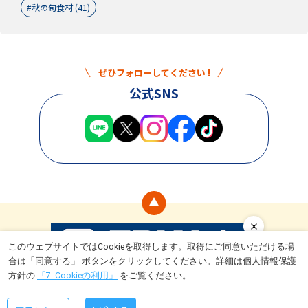
秋の旬食材 (41)
ぜひフォローしてください !
公式SNS
このウェブサイトではCookieを取得します。取得にご同意いただける場
合は「同意する」 ボタンをクリックしてください。詳細は個人情報保護
食
ライフスタイル
トライアルとは
キャンペーン情報
運営会社
方針の
「7. Cookieの利用」
をご覧ください。
Copyright © TRIAL Company Inc. All rights reserved.