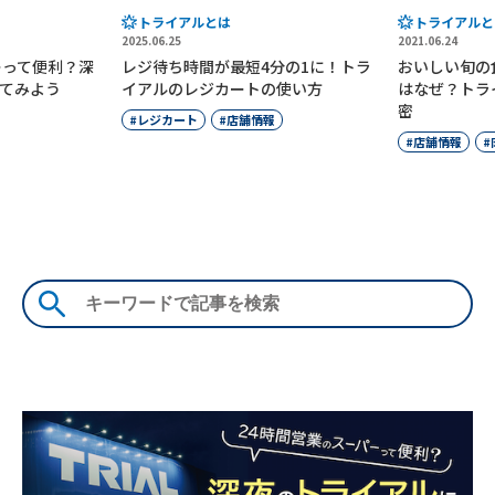
トライアルとは
トライアルと
2025.06.25
2021.06.24
ーって便利？深
レジ待ち時間が最短4分の1に！トラ
おいしい旬の
てみよう
イアルのレジカートの使い方
はなぜ？トラ
密
レジカート
店舗情報
店舗情報