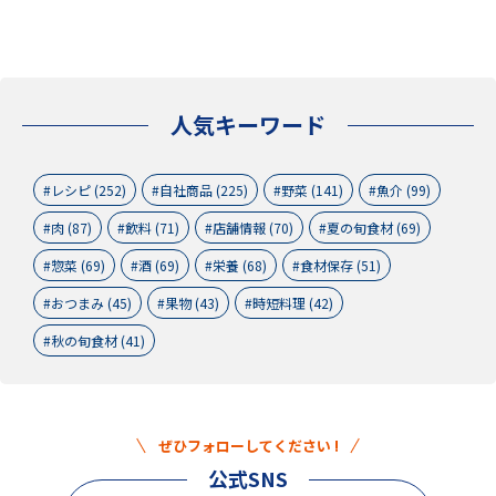
人気キーワード
レシピ (252)
自社商品 (225)
野菜 (141)
魚介 (99)
肉 (87)
飲料 (71)
店舗情報 (70)
夏の旬食材 (69)
惣菜 (69)
酒 (69)
栄養 (68)
食材保存 (51)
おつまみ (45)
果物 (43)
時短料理 (42)
秋の旬食材 (41)
ぜひフォローしてください !
公式SNS