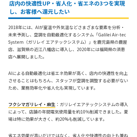
店内の快適性UP・省人化・省エネの3つを実現
し、お客様へ還元したい
2018年には、AIが室温や外気温などさまざまな要素を分析・
未来予測し、空調を自動最適化するシステム「Galilei Air-tec
System（ガリレイ エアテックシステム）」を鹿児島県の鹿屋
店、滋賀県の近江八幡店に導入し、2020年には福岡県の須恵
店へ展開しました。
AIによる自動最適化は省エネ効果が高く、店内の快適性を向上
させることはもちろん、スタッフが空調を調整する必要がない
ため、業務効率化や省人化も実現しています。
フクシマガリレイ・麻生
：ガリレイエアテックシステムの導入
によって、店舗の年間電気使用量を約10％削減できました。夏
場は特に効果が大きく、約20%も削減しています。
省エネ効果が高いだけではなく、省人化や快適性の向上も兼ね