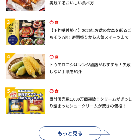
実践するおいしい食べ方
3
食
【予約受付終了】2026年お盆の食卓を彩るご
ちそう7選！寿司盛りから人気スイーツまで
4
食
トウモロコシはレンジ加熱がおすすめ！失敗
しない手順を紹介
5
食
累計販売数1,000万個突破！クリームがぎっし
り詰まったシュークリームが驚きの価格！
もっと見る