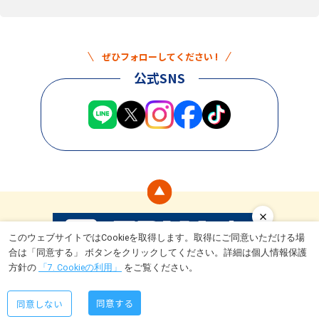
ぜひフォローしてください !
公式SNS
このウェブサイトではCookieを取得します。取得にご同意いただける場
合は「同意する」 ボタンをクリックしてください。詳細は個人情報保護
食
ライフスタイル
トライアルとは
キャンペーン情報
運営会社
方針の
「7. Cookieの利用」
をご覧ください。
Copyright © TRIAL Company Inc. All rights reserved.
同意する
同意しない