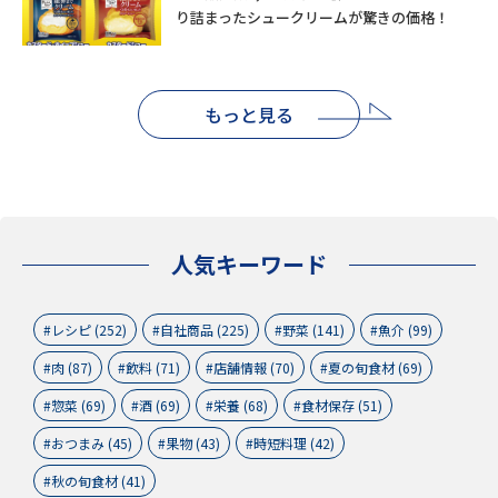
り詰まったシュークリームが驚きの価格！
もっと見る
人気キーワード
レシピ (252)
自社商品 (225)
野菜 (141)
魚介 (99)
肉 (87)
飲料 (71)
店舗情報 (70)
夏の旬食材 (69)
惣菜 (69)
酒 (69)
栄養 (68)
食材保存 (51)
おつまみ (45)
果物 (43)
時短料理 (42)
秋の旬食材 (41)