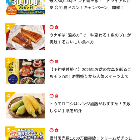
最大30,000ポイント当たる！「トライアル西
友 合同 夏ドカン！キャンペーン」開催！
2
食
ウナギは“温め方”で一味変わる！魚のプロが
実践するおいしい食べ方
3
食
【予約受付終了】2026年お盆の食卓を彩るご
ちそう7選！寿司盛りから人気スイーツまで
4
食
トウモロコシはレンジ加熱がおすすめ！失敗
しない手順を紹介
5
食
累計販売数1,000万個突破！クリームがぎっし