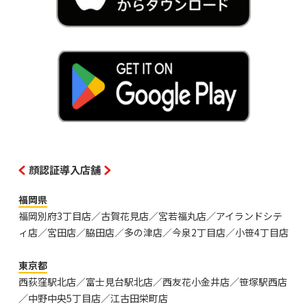
顔認証導入店舗
福岡県
福岡別府3丁目店／古賀花見店／宮若福丸店／アイランドシテ
ィ店／宮田店／脇田店／多の津店／今泉2丁目店／小笹4丁目店
東京都
西荻窪駅北店／富士見台駅北店／西友花小金井店／笹塚駅西店
／中野中央5丁目店／江古田栄町店