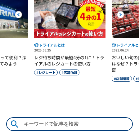
Previous
Next
トライアルとは
トライアルと
2025.06.25
2021.06.24
ーって便利？深
レジ待ち時間が最短4分の1に！トラ
おいしい旬の
てみよう
イアルのレジカートの使い方
はなぜ？トラ
密
レジカート
店舗情報
店舗情報