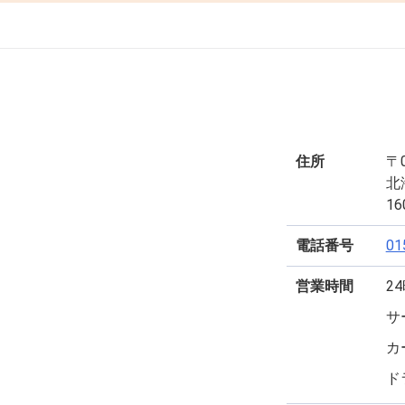
住所
〒0
北
16
電話番号
01
営業時間
2
サ
カ
ド