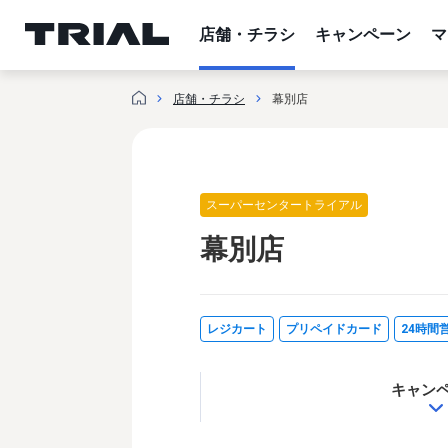
内
容
店舗・チラシ
キャンペーン
マ
を
ス
店舗・チラシ
幕別店
キ
ッ
プ
スーパーセンタートライアル
幕別店
レジカート
プリペイドカード
24時間
キャン