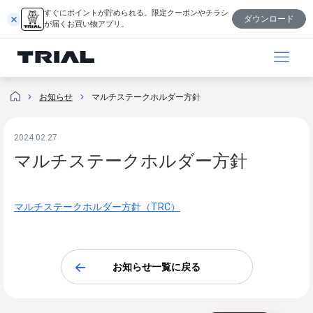
内
すぐにポイントが貯められる。限定クーポンやチラシ
ダウンロード
容
が届くお買い物アプリ。
を
ス
キ
ッ
マルチステークホルダー方針
お知らせ
プ
2024.02.27
マルチステークホルダー方針
マルチステークホルダー方針（TRC）
お知らせ一覧に戻る